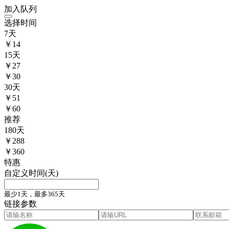
加入队列
选择时间
7
天
￥
14
15
天
￥
27
￥30
30
天
￥
51
￥60
推荐
180
天
￥
288
￥360
特惠
自定义时间(天)
最少1天，最多365天
链接参数