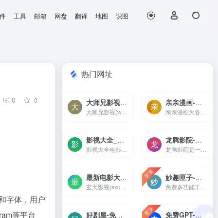
件
工具
邮箱
网盘
翻译
地图
识图
热门网址
0
0
大师兄影视-2023年最新高清热播电影-好看的电影电视剧、免费在线观看-大师兄影视(www.dsxysproo.com)是一个免费在线影院，为广大影迷提供提供无广告无弹窗无删减高最新热播高清电影、电视剧，热门韩剧，欧美大片在线观看，每天更新好看的电影电视剧，尽在大师兄影视
亲亲漫画-最新热门国漫/日漫/韩漫大全,好看漫画免费阅读
大师兄影视(www.dsxysproo.com)是一个免费在线影院，为广大影迷提供提供无广告无弹窗无删减高最新热播高清电影、电视剧，热门韩剧，欧美大片在线观看，每天更新好看的电影电视剧，尽在大师兄影视
亲亲漫画为各位漫友提供海量好看的漫画在线观看与分享，每天更新国漫、日漫、韩漫、港漫、欧美漫等最新最热门的漫画，漫画全面更新快。
影视大全_电影电视剧免费在线观看_免费电影电视剧网-影视大全电影网(www.daquanys.com)提供免费电影在线观看,免费电视剧在线观看,最新电影电视剧在线观看,免费电影电视剧网站,电影天堂,88影视网,西瓜影视,高清电影在线观看电影电视剧网站,在线电影院。
龙腾影院-免费电影网,手机影院,高清影视大全-龙腾影院是一个免费看vip电影电视剧的网站，拥有海量、优质、高清电影和好看的电视剧，搞笑综艺及新番动漫，无须会员即可无广告观看全网影视作品，看电影来龙腾影院准没错。
影视大全电影网(www.daquanys.com)提供免费电影在线观看,免费电视剧在线观看,最新电影电视剧在线观看,免费电影电视剧网站,电影天堂,88影视网,西瓜影视,高清电影在线观看电影电视剧网站,在线电影院。
龙腾影院是一个免费看vip电影电视剧的网站，拥有海量、优质、高清电影和好看的电视剧，搞笑综艺及新番动漫，无须会员即可无广告观看全网影视作品，看电影来龙腾影院准没错。
置顶
最新电影大片 – 高清播播影院 – 最新好看的电视剧免费在线观看 _ 玄天影视-玄天影视(sxqsgd.com)提供最全的最新电影大片，最热电视剧，韩国电视剧、香港TVB电视剧、韩剧、日剧、美剧、综艺、动漫的在线观看，无需下载任何播放器即可在线免费观看，每天第一时间更新，欢迎影迷到玄天
妙趣匣子-多功能集合的工具箱应用
玄天影视(sxqsgd.com)提供最全的最新电影大片，最热电视剧，韩国电视剧、香港TVB电视剧、韩剧、日剧、美剧、综艺、动漫的在线观看，无需下载任何播放器即可在线免费观看，每天第一时间更新，欢迎影迷到玄天
免费多功能工具箱，妙趣匣子满足用户使用需求，丰富功能,便利操作,畅享科技新生活
框和字体，用户
置顶
ram等平台
好剧屋-免费电视剧、电影在线手机观看-好剧屋（www.zzyhhj.com）是一个免费手机在线观看，涵盖大量免费的短剧、VIP电视剧资源、最新上映大片、好看的综艺节目及动漫视频，是一个播放速度快，不卡顿的高清在线影院。
免费GPT-伯乐AI