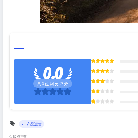
0.0
共
0
位网友评分
产品运营
©
版权声明