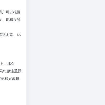
用户可以根据
度、饱和度等
感到困惑。此
体上，那么
如果您更注重照
需要和兴趣进