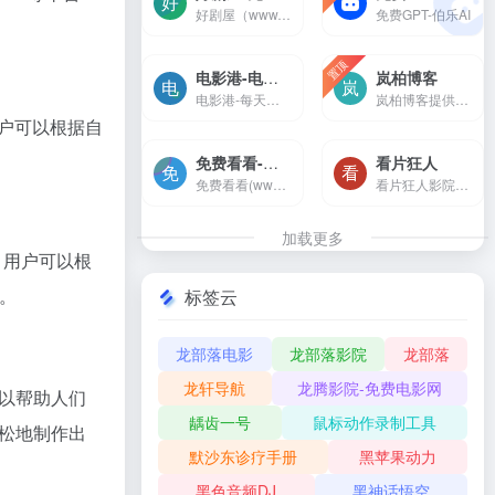
好剧屋（www.zzyhhj.com）是一个免费手机在线观看，涵盖大量免费的短剧、VIP电视剧资源、最新上映大片、好看的综艺节目及动漫视频，是一个播放速度快，不卡顿的高清在线影院。
免费GPT-伯乐AI
置顶
电影港-电影港-每天搜集最新的电影，高清电影，720p高清电影，1080p高清电影，2160p高清电影的免费下载。专注于高清电影的下载服务。
岚柏博客
电影港-每天搜集最新的电影，高清电影，720p高清电影，1080p高清电影，2160p高清电影的免费下载。专注于高清电影的下载服务。
岚柏博客提供互联网创业项目及草根创业知识分享,同时还提供电商精准引流推广,跨境电商运营等干货知识,让你在创业中快速找到成功的方向！
用户可以根据自
免费看看-在线电影-热播电视剧-热血动漫-免费看-免费看看(www.mianfeikk.com)每天搜集互联网最新电影和电视剧，为广大用户免费提供无广告在线观看电影和电视剧服务，及时收录最新、最热、最全的电影大片,高清正版免费看。
看片狂人
免费看看(www.mianfeikk.com)每天搜集互联网最新电影和电视剧，为广大用户免费提供无广告在线观看电影和电视剧服务，及时收录最新、最热、最全的电影大片,高清正版免费看。
看片狂人影院是一个为影迷剧...
加载更多
，用户可以根
上。
标签云
龙部落电影
龙部落影院
龙部落
龙轩导航
龙腾影院-免费电影网
以帮助人们
龋齿一号
鼠标动作录制工具
松地制作出
默沙东诊疗手册
黑苹果动力
黑色音频DJ
黑神话悟空