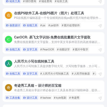
time.is-查看全球各地时间,核对精确时间
站长工具
# SEO查询
# 域名查询
# 站长工具
12,882
在线PS软件工具-在线PS图片（照片）处理工具
萝卜工坊-在线生成模拟手写文稿服务的平台
12,755
PS在线图片编辑器是一个专业精简的在线ps图片照片制作处理软件工具，绿色免安装，免下载，直接在浏览器打开就可用它修正，调整和美化图像。
创意设计
在线工具
# ps
# ps软件
# 图片处理软件
CatOCR: 易飞文字识别-免费在线批量图片文字提取
免费在线批量图片文字提取，支持中英文等多种语言的高效准确识别，一键复制文本导出Word。
在线工具
文字工具
# PearOCR
# 传图识字
# 图片中取字
人民币大小写在线转换工具
人民币大小写转换工具提供数字转大写、大写转数字服务，大小写转变器，包含常用金额大小写对照表，支持财务会计票据填写，操作简单，结果精准。
在线工具
文字工具
# 人民币大小写转换工具
# 人民币转换器
# 大写转数
奇迹秀工具箱 – 设计师的百宝箱
奇迹秀工具箱分享设计师必备设计工具及各类设计辅助神器，提供了丰富的设计辅助功能,还整合了各种主流的设计资源,让设计师在创作过程中更加高效、顺手。
工具合集
设计工具
# fashow
# kyle笔刷
# 奇迹秀