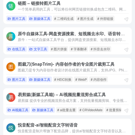
链图 – 链接转图片工具
一个简单易用的工具，可以将任何网页链接转换成包含二维码、网站标题和简介的精美图片。特别适合微信公众号运营者在文章中插入外部链接。
图片工具
新媒体工具
# 二维码生成
# 图片生成
# 外部链接
原牛自媒体工具-网盘资源搜索、短视频去水印、语音转文字
原牛 - 一站式自媒体工具平台，提供网盘资源搜索、短视频去水印、语音转文字、字幕翻译等功能。支持百度网盘、阿里云盘、天翼云盘等多种网盘平台资源搜索，以及抖音、快手、小红书等平台的视频去水印下载，AI语音识别服务
在线工具
文字工具
# 图片拼接
# 字幕翻译
# 抖音去水印
图裁刀(SnapTrim)- 内容创作者的专业图片裁剪工具
图裁刀是专为内容创作者设计的在线图片裁剪工具，支持JPG、PNG、WebP、HEIC格式，内置各大社交媒体平台预设尺寸，让分辨率和宽高比不再成为您的困扰。
图片工具
新媒体工具
# HEIC转换
# WebP
# 内容创作
易剪媒(新媒工具箱) – Ai视频批量混剪合成工具
易剪媒 提供专业的视频混剪合成方案，支持批量视频剪辑、专业视频去重、Ai对话剪辑、Ai视频翻译、视频号下载 等。
AI视频工具
新媒体工具
# ai批量去重
# CRVideoMate
# 批量剪辑软件
悦音配音-ai智能配音文字转语音
悦音配音是制片帮旗下配音品牌，提供ai智能配音文字转语音以及真人配音服务。可以在线将文字转成语音的智能配音工具。悦音配音情绪主播声音媲美真人主播，是一款ai智能在线配音神器语音合成工具软件。深受广告片配音，宣传片配音，影视解说配音，有声书配音用户喜欢。