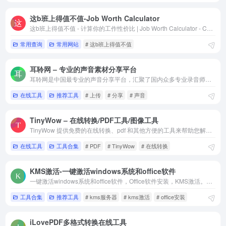
这b班上得值不值-Job Worth Calculator
这b班上得值不值 - 计算你的工作性价比 | Job Worth Calculator - Calculate your job&#x27;s value
常用查询
常用网站
# 这b班上得值不值
耳聆网 – 专业的声音素材分享平台
耳聆网是中国最专业的声音分享平台，汇聚了国内众多专业录音师和业余声音爱好者
在线工具
推荐工具
# 上传
# 分享
# 声音
TinyWow – 在线转换/PDF工具/图像工具
TinyWow 提供免费的在线转换、pdf 和其他方便的工具来帮助您解决所有类型的问题。所有已处理和未处理的文件将在 1 小时后删除
在线工具
工具合集
# PDF
# TinyWow
# 在线转换
KMS激活-一键激活windows系统和office软件
一键激活windows系统和office软件，Office软件安装，KMS激活。免费绿色无病毒，无需下载软件
工具合集
推荐工具
# kms服务器
# kms激活
# office安装
iLovePDF多格式转换在线工具