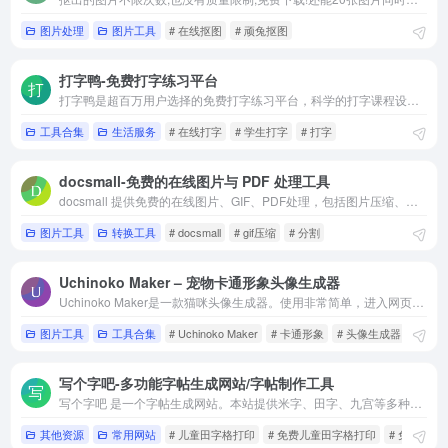
图片处理
图片工具
# 在线抠图
# 顽兔抠图
打字鸭-免费打字练习平台
打字鸭是超百万用户选择的免费打字练习平台，科学的打字课程设计，拼音输入法、汉语拼音、诗词歌赋、经典名著、背英文单词、知识百科，结合趣味化教学体验，快速掌握打字指法与盲打技巧。
工具合集
生活服务
# 在线打字
# 学生打字
# 打字
docsmall-免费的在线图片与 PDF 处理工具
docsmall 提供免费的在线图片、GIF、PDF处理，包括图片压缩、裁剪、改尺寸，PDF合并、分割、压缩、页面调整等功能。
图片工具
转换工具
# docsmall
# gif压缩
# 分割
Uchinoko Maker – 宠物卡通形象头像生成器
Uchinoko Maker是一款猫咪头像生成器。使用非常简单，进入网页端后同意条款开始创作，你可以通过猫咪身形、肤色、眼睛、耳朵、嘴巴、尾巴等等选项卡来创作猫咪的外型
图片工具
工具合集
# Uchinoko Maker
# 卡通形象
# 头像生成器
写个字吧-多功能字帖生成网站/字帖制作工具
写个字吧 是一个字帖生成网站。本站提供米字、田字、九宫等多种字格类型
其他资源
常用网站
# 儿童田字格打印
# 免费儿童田字格打印
# 免费字帖