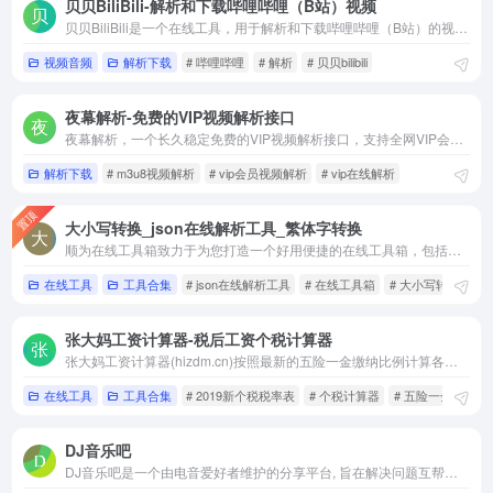
贝贝BiliBili-解析和下载哔哩哔哩（B站）视频
贝贝BiliBili是一个在线工具，用于解析和下载哔哩哔哩（B站）的视频。
视频音频
解析下载
# 哔哩哔哩
# 解析
# 贝贝bilibili
夜幕解析-免费的VIP视频解析接口
夜幕解析，一个长久稳定免费的VIP视频解析接口，支持全网VIP会员视频免费解析
解析下载
# m3u8视频解析
# vip会员视频解析
# vip在线解析
置顶
大小写转换_json在线解析工具_繁体字转换
顺为在线工具箱致力于为您打造一个好用便捷的在线工具箱，包括了计算器在线、繁体字转换、json在线解析工具、时间计算器、符号大全、键盘测试、字数统计、md5在线加密、大小写转换、存款利率计算器等诸种类的在线工具。
在线工具
工具合集
# json在线解析工具
# 在线工具箱
# 大小写转换
张大妈工资计算器-税后工资个税计算器
张大妈工资计算器(hizdm.cn)按照最新的五险一金缴纳比例计算各城市的税后工资收入，帮助您更详细了解五险一金扣税的各比例和金额。
在线工具
工具合集
# 2019新个税税率表
# 个税计算器
# 五险一金计算器
DJ音乐吧
DJ音乐吧是一个由电音爱好者维护的分享平台, 旨在解决问题互帮互助。 分享各种新国内外好听的电音DJ包房舞曲，沈阳夜未央,红番区,东方斯卡拉,西部酒城,真爱,DJ时间现场热播舞曲, 思路套曲，打包资源,连锁酒吧歌路让您排歌下歌永远走在前端!