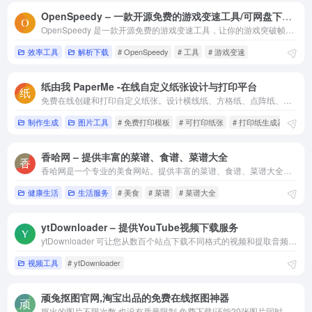
OpenSpeedy – 一款开源免费的游戏变速工具/可网盘下载加速
OpenSpeedy 是一款开源免费的游戏变速工具，让你的游戏突破帧率限制，提供更流畅丝滑的游戏加速体验。
效率工具
解析下载
# OpenSpeedy
# 工具
# 游戏变速
纸由我 PaperMe -在线自定义纸张设计与打印平台
免费在线创建和打印自定义纸张。设计横线纸、方格纸、点阵纸、音乐纸等多种类型，调整大小、颜色和间距，满足您的所有需求。
制作生成
图片工具
# 免费打印模板
# 可打印纸张
# 打印纸生成器
香哈网 – 提供丰富的菜谱、食谱、菜谱大全
香哈网是一个专业的美食网站。提供丰富的菜谱、食谱、菜谱大全，更有菜谱图文视频讲解；学做菜、秀美食，与兴趣相投的好友在美食圈相遇。互联网最大的美食社区！
健康生活
生活服务
# 美食
# 菜谱
# 菜谱大全
ytDownloader – 提供YouTube视频下载服务
ytDownloader 可让您从数百个站点下载不同格式的视频和提取音频 包括 但不限于 Youtube、Facebook、Tiktok、Twitch、Twitter、Instagram 等.....
视频工具
# ytDownloader
顽兔抠图官网,淘宝出品的免费在线抠图神器
抠出的图片不限次数,也没有质量限制,免费下载!还能20张图片同时抠图，每张图片最大能到5M!顽兔是一款在线智能批量抠图工具。平时我们用 PS 抠图可能要花几十分钟，但在顽兔这儿，几秒钟就搞定 20 张！