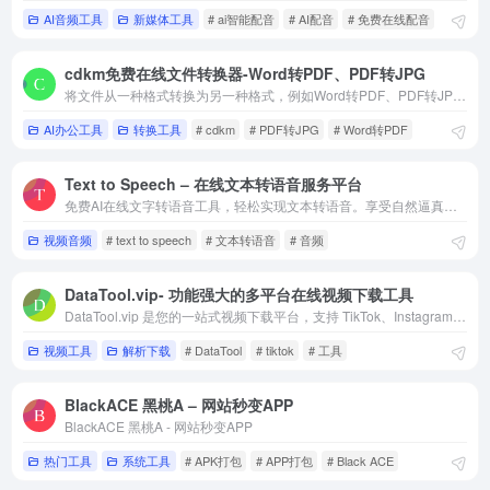
AI音频工具
新媒体工具
# ai智能配音
# AI配音
# 免费在线配音
cdkm免费在线文件转换器-Word转PDF、PDF转JPG
将文件从一种格式转换为另一种格式，例如Word转PDF、PDF转JPG、EPUB转MOBI、WEBP转JPG、SVG转PNG、MOV转MP4、MP4转MP3、M4A转MP3等。
AI办公工具
转换工具
# cdkm
# PDF转JPG
# Word转PDF
Text to Speech – 在线文本转语音服务平台
免费AI在线文字转语音工具，轻松实现文本转语音。享受自然逼真的语音效果，并支持无缝下载高质量音频。完美适用于通过我们的文字转语音生成器制作引人入胜的内容。
视频音频
# text to speech
# 文本转语音
# 音频
DataTool.vip- 功能强大的多平台在线视频下载工具
DataTool.vip 是您的一站式视频下载平台，支持 TikTok、Instagram、Twitter、Facebook、Dailymotion、Vimeo 及几乎所有网站。快速无水印，最高支持 4K 分辨率。想下载什么视频就下载什么视频
视频工具
解析下载
# DataTool
# tiktok
# 工具
BlackACE 黑桃A – 网站秒变APP
BlackACE 黑桃A - 网站秒变APP
热门工具
系统工具
# APK打包
# APP打包
# Black ACE