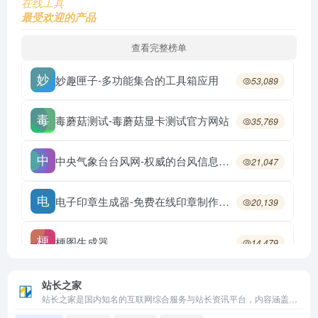
在线工具
最受欢迎的产品
查看完整榜单
妙趣匣子-多功能集合的工具箱应用
53,089
毒蘑菇测试-毒蘑菇显卡测试官方网站
35,769
中央气象台台风网-权威的台风信息发布平台
21,047
电子印章生成器-免费在线印章制作工具
20,139
梗图生成器
14,479
免费在线字帖生成工具
13,262
站长之家
站长之家是国内知名的互联网综合服务与站长资讯平台，内容涵盖行业资讯、网站运营、SEO优化、素材下载及各类实用工具。旗下工具站提供域名查询、备案查询、SEO查询、网站测速、图标制作等数十种站长常用工具，长期服务于网站运营者、开发者及新媒体从业人员。核心板块行业资讯，覆盖互联网、创投、科技等领域站长工具集，涵盖域名、SEO、服务器检测等设计素材下载，包括图标、模板等资源网址导航与网站排名数据无论是查询域名信息、检测网站性能，还是获取行业动态，站长之家都是国内站长和运营人员长期依赖的综合服务门户。