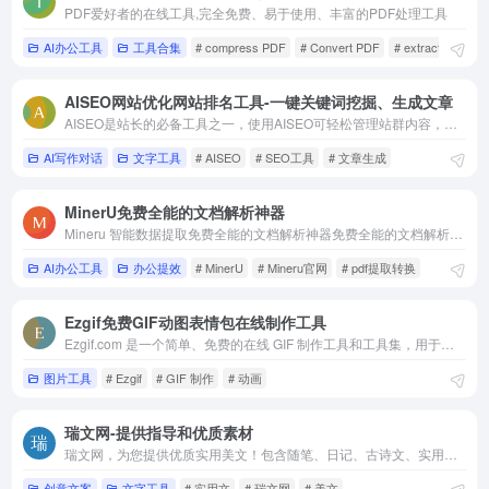
PDF爱好者的在线工具,完全免费、易于使用、丰富的PDF处理工具
AI办公工具
工具合集
# compress PDF
# Convert PDF
# extract PDF
AISEO网站优化网站排名工具-一键关键词挖掘、生成文章
AISEO是站长的必备工具之一，使用AISEO可轻松管理站群内容，一键关键词挖掘、生成文章、自动发布。也可以定时发布。
AI写作对话
文字工具
# AISEO
# SEO工具
# 文章生成
MinerU免费全能的文档解析神器
Mineru 智能数据提取免费全能的文档解析神器免费全能的文档解析神器，精准解析、高效提取，为你带来更加流畅、准确的解析体验
AI办公工具
办公提效
# MinerU
# Mineru官网
# pdf提取转换
Ezgif免费GIF动图表情包在线制作工具
Ezgif.com 是一个简单、免费的在线 GIF 制作工具和工具集，用于基本的动画图像编辑。
图片工具
# Ezgif
# GIF 制作
# 动画
瑞文网-提供指导和优质素材
瑞文网，为您提供优质实用美文！包含随笔、日记、古诗文、实用文、总结、计划、祝福语、句子、职场文档等，为您写作提供指导和优质素材。
创意文案
文字工具
# 实用文
# 瑞文网
# 美文