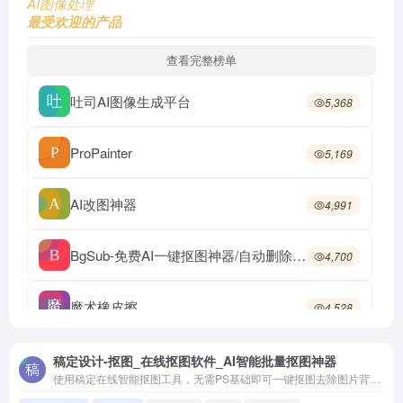
AI图像处理
最受欢迎的产品
查看完整榜单
吐司AI图像生成平台
5,368
ProPainter
5,169
AI改图神器
4,991
BgSub-免费AI一键抠图神器/自动删除或替换图像背景
4,700
魔术橡皮擦
4,528
Petalica paint – AI图片自动上色工具
4,266
稿定设计-抠图_在线抠图软件_AI智能批量抠图神器
使用稿定在线智能抠图工具，无需PS基础即可一键抠图去除图片背景。支持批量上传抠图和编辑套版，适用于电商产品主图、证件照抠图换底色、小红书配图等多种场景。AI技术加持，实现精准识别与自动填充，让图片处理更高效。