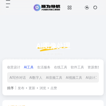
AI图像处理
共 36 篇网址
AI图像处理工具为您提供了一系列强大的图像分析服务。这些服务
通过最新的人工智能技术，能够自动识别和处理图像中的各种元
创意设计
AI工具
生活服务
在线工具
软件工具
资源查找
素，从而帮助用户提升图像的质量和价值。无论您是摄影师、设计
师还是市场营销人员，我们的AI图像处理工具都能帮助您在繁忙的
AI写作对话
AI数字人
AI音频工具
AI视频工具
AI设计工具
工作中节省时间、提高效率，并且创造出更加吸引人的视觉作品。
排序
发布
更新
浏览
点赞