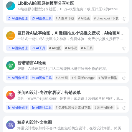
LiblibAI绘画原创模型分享社区
AI绘画原创模型分享社区，10万+模型免费下载;原汁原味的webUI、comfyUI，在线AI绘图工具免费使用;还可在线进行模型训练。欢迎每一位创作者加入，共同探索AI绘画
AI图像处理
AI图像工具
# AI图片下载
# AI绘画
# checkpoint下载
巨日禄AI故事绘图，AI漫画推文小说推文授权，AI绘画AI视频文生视频
一站式一键生成AI漫画推文神器，免费体验，免费小说推文授权平台；AI绘画文生图、AI视频文生视频、文本转视频、AI漫画创作平台；自媒体、漫剪、小说漫画推文工具教程
AI图像处理
AI工具
# AI动图
# AI小说
# Ai工具
智谱清言AI绘画
智谱 – AI绘画是指利用人工智能技术进行绘画创作的过程。
AI图像处理
AI图像工具
# AI绘画
# 中国版chatgpt
# 智谱大模型
美间AI设计-专注家居设计营销谈单
美间（www.meijian.com）是专注于家居设计营销谈单的网站，免费为设计师、业主提供海量正版设计素材、谈单PPT模板、图片素材、平面素材、彩平图、软装搭配素材、海报模板等，装修效果图一键再创作，让其10秒搞定设计方案、谈单PPT，并有高佣返现。美间设计，让家居设计更简单，更高效！
AI图像处理
AI设计工具
# 免费软装设计素材下载
# 彩平图图例
# 装修效
稿定AI设计-文生图
海量设计模板加持不会PS也能轻松搞定设计，在线设计海报、简历、PPT、名片、宣传单、邀请函、Logo等多种设计需求场景，3秒抠图、批量套版、AI辅助设计实用便捷。海量正版授权资源，商用无忧。