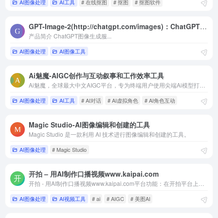
Mokker AI背景生成器
AI图像处理
AI工具
# 在线抠图
# 抠图
# 抠图软件
4,194
GPT-Image-2(http://chatgpt.com/images)：ChatGPT图像生成器，专业视觉创作
去去去图片去水印
4,133
产品简介 ChatGPT图像生成服...
AI图像处理
AI图像工具
Ai魅魔-AIGC创作与互动叙事和工作效率工具
Ai魅魔，全球最大中文AIGC平台，专为终端用户使用尖端Ai模型打造更先进的AIGC创作与互动叙事和工作效率工具。
AI图像处理
AI工具
# AI对话
# AI虚拟角色
# AI角色互动
Magic Studio-AI图像编辑和创建的工具
Magic Studio 是一款利用 AI 技术进行图像编辑和创建的工具。
AI图像处理
# Magic Studio
开拍 – 用AI制作口播视频www.kaipai.com
开拍 - 用AI制作口播视频www.kaipai.com平台功能‌：在开拍平台上，你可以利用AI技术快速制作口播视频。
AI图像处理
AI视频工具
# ai
# AIGC
# 美图AI