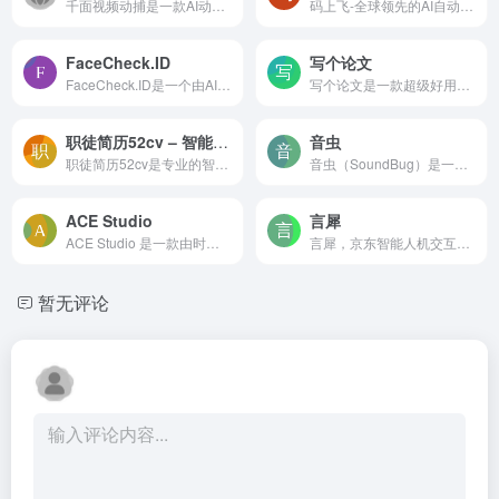
千面视频动捕是一款AI动作捕捉工具，专为电影、游戏和虚拟现实等领域设计。用户只需上传视频，就可将视频中的人物动作高效转化为三维模型的动画数据，无需专业设备，无需专业场地...
码上飞-全球领先的AI自动化开发平台。已为数十万“不懂技术的用户”成功开发出自己的微信小程序、APP和H5网页应用。快来说出你想开发的功能，10分钟帮你实现！
FaceCheck.ID
写个论文
FaceCheck.ID是一个由AI驱动的面部识别搜索引擎。它可以根据在线资料检查照片，帮助用户查找人们的社交资料、在线帐户以及在线可用的任何犯罪记录。用户可以通过上传照片，利用Fac...
写个论文是一款超级好用的免费论文降重软件，通过提供通顺度和降重力度两种降重模式，让写论文更加简单。每天还提供10次免费降重的机会，让你可以轻松降低论文的查重率。
职徒简历52cv – 智能简历制作工具
音虫
职徒简历52cv是专业的智能简历制作工具，拥有大量的中英文简历模板、简历案例，可进行智能简历检测，支持金融、互联网、咨询、快销等行业中文简历、英文简历制作，适用于应届生求职、实习、研究生升学等多个场景。
音虫（SoundBug）是一款用于音乐编曲和录音的软件，致力于帮助更多的音乐爱好者体会音乐创作的乐趣！内置600多种中外常用乐器和10多种效果器及AI编曲，让做音乐更简单！
ACE Studio
言犀
ACE Studio 是一款由时域科技推出的AI歌声合成工具。该工具的核心功能是实时合成具有逼真度的人类般歌声，为用户提供高质量的听觉体验。
言犀，京东智能人机交互平台...
暂无评论