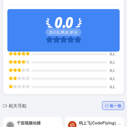
0.0
共
0
位网友评分
0
人
0
人
0
人
0
人
0
人
相关导航
换一换
千面视频动捕
码上飞(CodeFlying) – AI自动化开发平台