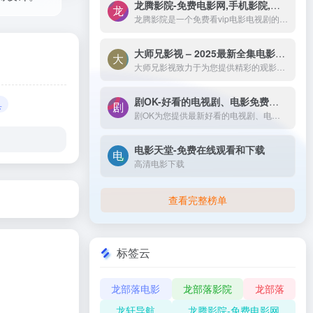
龙腾影院-免费电影网,手机影院,高清影视大全-龙腾影院是一个免费看vip电影电视剧的网站，拥有海量、优质、高清电影和好看的电视剧，搞笑综艺及新番动漫，无须会员即可无广告观看全网影视作品，看电影来龙腾影院准没错。
龙腾影院是一个免费看vip电影电视剧的网站，拥有海量、优质、高清电影和好看的电视剧，搞笑综艺及新番动漫，无须会员即可无广告观看全网影视作品，看电影来龙腾影院准没错。
大师兄影视 – 2025最新全集电影电视剧_高清短剧视频免费在线观看-大师兄影视致力于为您提供精彩的观影选择，包括热门电影、电视剧、短剧、最新综艺节目和经典动漫。我们实时更新影片，确保您能享受最新、最全面的在线电影免费观看，更多高清资源尽在大师兄影院网。
大师兄影视致力于为您提供精彩的观影选择，包括热门电影、电视剧、短剧、最新综艺节目和经典动漫。我们实时更新影片，确保您能享受最新、最全面的在线电影免费观看，更多高清资源尽在大师兄影院网。
剧OK-好看的电视剧、电影免费在线播放
具
剧OK为您提供最新好看的电视剧、电影免费在线播放，致力于给广大的互联网用户带来最丰富精彩影视内容,影视大全电视剧每日实时更新，影视大全专注打造精品电影网站！
电影天堂-免费在线观看和下载
高清电影下载
查看完整榜单
标签云
龙部落电影
龙部落影院
龙部落
龙轩导航
龙腾影院-免费电影网