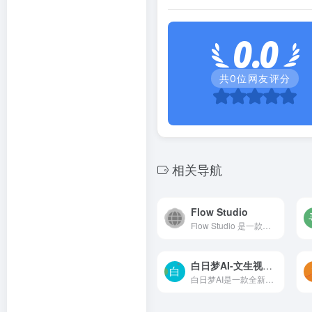
0.0
共
0
位网友评分
相关导航
Flow Studio
Flow Studio 是一款创新的AI视频生成工具，能够一键生成具有电影质量的3分钟视频。通过Flow Studio，用户只需输入一行文字，点击生成就可以轻松创建引人入胜的剧情、一致的角色设...
白日梦AI-文生视频类AIGC创作平台
白日梦AI是一款全新的文生视频类AIGC创作平台。支持功能有：文生视频、动态画面、AI形象生成、人物/场景一致性...更多功能，等你来发现！