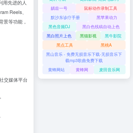
利用先进的人
龋齿一号
鼠标动作录制工具
m Reels、
默沙东诊疗手册
黑苹果动力
和背景等功能，
黑色音频DJ
黑白色线稿自动上色
黑白照片上色
黑猫影视
黑牛影院
黑点工具
黑桃A
黑山音乐 - 免费无损音乐下载-无损音乐下
载mp3歌曲免费下载
黄蜂网站
黄蜂网
麦田音乐网
合社交媒体平台
。
。