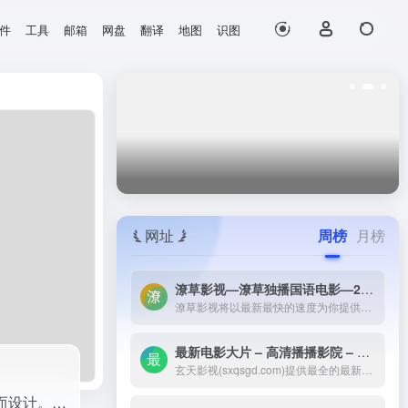
件
工具
邮箱
网盘
翻译
地图
识图
并生成高...
网址
周榜
月榜
潦草影视—潦草独播国语电影—2023最新国语大片—免费国语潦草电影网-潦草影视将以最新最快的速度为你提供：最新电影电视剧的介绍和高速观看地址，好看的电影电视剧在线观看尽在潦草影视，为了更好的服务您，我们正在努力做最好的电影电视剧网站！
潦草影视将以最新最快的速度为你提供：最新电影电视剧的介绍和高速观看地址，好看的电影电视剧在线观看尽在潦草影视，为了更好的服务您，我们正在努力做最好的电影电视剧网站！
最新电影大片 – 高清播播影院 – 最新好看的电视剧免费在线观看 _ 玄天影视-玄天影视(sxqsgd.com)提供最全的最新电影大片，最热电视剧，韩国电视剧、香港TVB电视剧、韩剧、日剧、美剧、综艺、动漫的在线观看，无需下载任何播放器即可在线免费观看，每天第一时间更新，欢迎影迷到玄天
玄天影视(sxqsgd.com)提供最全的最新电影大片，最热电视剧，韩国电视剧、香港TVB电视剧、韩剧、日剧、美剧、综艺、动漫的在线观看，无需下载任何播放器即可在线免费观看，每天第一时间更新，欢迎影迷到玄天
Vizard AI 是一款AI视频编辑工具，专为将长视频自动转化为适合社交媒体的短片而设计。利用先进的人工智能技术，Vizard AI可以自动剪辑、转录并生成高质量的视频片段，适用于TikTok...