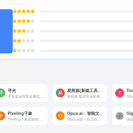
寻光
易剪媒(新媒工具箱) – Ai视频批量混剪合成工具
寻光是由阿里达摩院推出的一站式AI视频创作平台。它旨在通过人工智能技术提供全新的视频创作模式，重塑传统视频制作的全流程。寻光平台集成了剧本创作、分镜图设计、视频素材编辑...
易剪媒 提供专业的视频混剪合成方案，支持批量视频剪辑、专业视频去重、Ai对话剪辑、Ai视频翻译、视频号下载 等。
Pixeling千象
Opus.ai：智能文本转3D，轻松构建虚拟世界
G
Pixeling千象是由智象未来（HiDream.ai）开发的一站式AI图片和视频生成平台。它基于先进的生成式人工智能（AIGC）多模态大模型，用户可以通过输入简单的中英文描述或上传参考图，...
Opus.ai是一款正在开发的人工智能驱动的视频内容开发工具，通过 AI 生成视频和游戏。它致力于将文本转化为生动、逼真的虚拟世界和游戏场景。