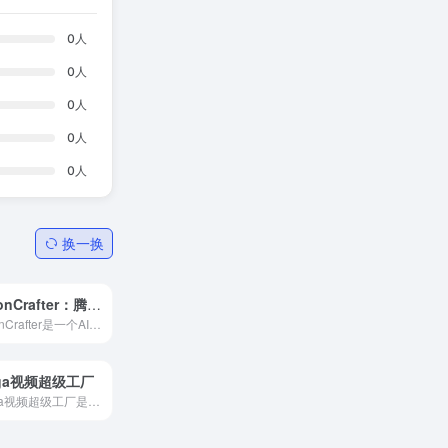
0
人
0
人
0
人
0
人
0
人
换一换
ToonCrafter：腾讯推出的开源AI卡通动画生成工具
ToonCrafter是一个AI驱动图像生成卡通动画视频工具。它可以通过预训练的图像到视频扩散模型，实现两张卡通图片之间的平滑过渡，从而创造出动画效果。
iga视频超级工厂
Giga视频超级工厂是一款基于腾讯千亿级大模型的智能化短视频批量生产平台。它通过专属精调，聚焦媒体和电商行业，以生产线方式进行短视频量产。Giga视频超级工厂能够快速分析新闻...