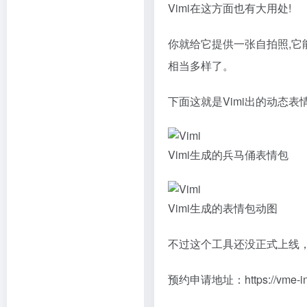
Vimi在这方面也有大用处!
你就给它提供一张自拍照,它
相当多样了。
下面这就是Vimi出的动态表
Vimi生成的兵马俑表情包
Vimi生成的表情包动图
不过这个工具还没正式上线
预约申请地址：https://vme-int.s