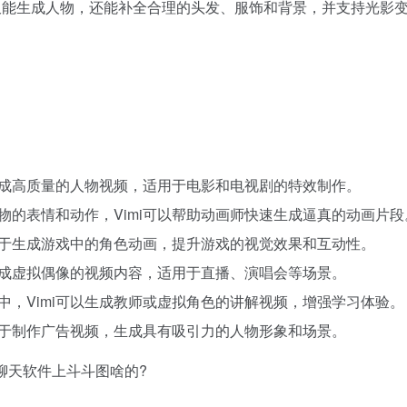
仅能生成人物，还能补全合理的头发、服饰和背景，并支持光影
。
以生成高质量的人物视频，适用于电影和电视剧的特效制作。
物的表情和动作，Vimi可以帮助动画师快速生成逼真的动画片段
以用于生成游戏中的角色动画，提升游戏的视觉效果和互动性。
够生成虚拟偶像的视频内容，适用于直播、演唱会等场景。
中，Vimi可以生成教师或虚拟角色的讲解视频，增强学习体验。
以用于制作广告视频，生成具有吸引力的人物形象和场景。
聊天软件上斗斗图啥的?