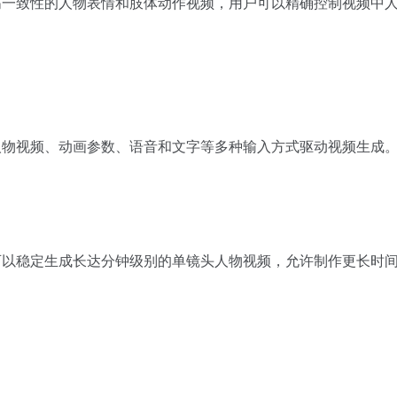
生成高一致性的人物表情和肢体动作视频，用户可以精确控制视频中
人物视频、动画参数、语音和文字等多种输入方式驱动视频生成
mi可以稳定生成长达分钟级别的单镜头人物视频，允许制作更长时