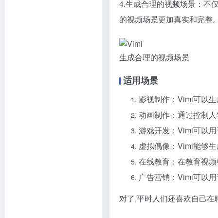
4.生成合理的视频场景：不
的视频场景更加真实和完整
生成合理的视频场景
适用场景
影视制作：Vimi可
动画制作：通过控制人
游戏开发：Vimi可
虚拟偶像：Vimi能
在线教育：在教育视频
广告营销：Vimi可
对了,平时人们还喜欢自己在