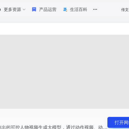
更多资源
产品运营
生活百科
传文
动画、声音和文字等多种驱动元素，Vimi能够生成与目标动作一致的人物视频。
打开网
Vimi是商汤科技推出的可控人物视频生成大模型，通过动作视频、动画、声音和文字等多种驱动元素，Vimi能够生成与目标动作一致的人物视频。它不仅能精准控制人物表情和肢体动作，还...