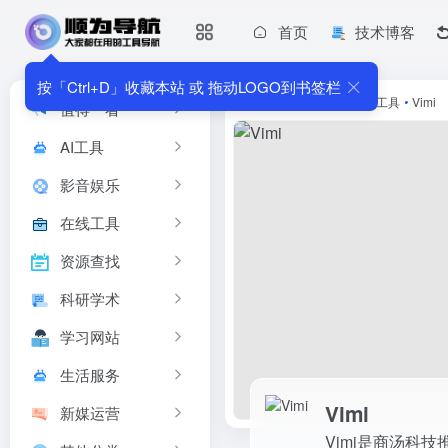
首页
技术博客
Vimi
Vimi是商汤科技推出的可控人物视频生成大模型，通过动作视频、
按「Ctrl+D」收藏本站 或 拖动LOGO到书签栏
首页
•
AI工具
•
AI视频工具
•
Vimi
值得一看
AI工具
影音娱乐
在线工具
资源查找
科研学术
学习网站
生活服务
Vimi
新媒运营