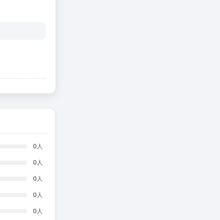
0
人
0
人
0
人
0
人
0
人