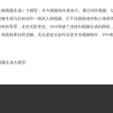
人物视频生成
大模型，专为视频创作者设计。通过动作视频、
i能够生成与目标动作一致的人物视频。它不仅能精准控制人物表
饰和背景，支持光影变化。Vimi突破了传统AI视频生成的限制
画面效果自然流畅。无论是娱乐创作还是专业视频制作，Vimi
物视频生成大模型