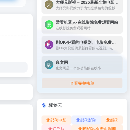
大师兄影视 – 2025最新全集电影电视剧_高清短剧视频免费在线观看-大师兄影视致力于为您提供精彩的观影选择，包括热门电影、电视剧、短剧、最新综艺节目和经典动漫。我们实时更新影片，确保您能享受最新、最全面的在线电影免费观看，更多高清资源尽在大师兄影院网。
大师兄影视致力于为您提供精彩的观影选择，包括热门电影、电视剧、短剧、最新综艺节目和经典动漫。我们实时更新影片，确保您能享受最新、最全面的在线电影免费观看，更多高清资源尽在大师兄影院网。
爱看机器人-在线影院免费观看网站
在线影院免费观看网站
剧OK-好看的电视剧、电影免费在线播放
剧OK为您提供最新好看的电视剧、电影免费在线播放，致力于给广大的互联网用户带来最丰富精彩影视内容,影视大全电视剧每日实时更新，影视大全专注打造精品电影网站！
废文网
废文网是一个多功能的在线小...
查看完整榜单
标签云
龙部落电影
龙部落影院
龙部落
龙轩导航
龙腾影院-免费电影网