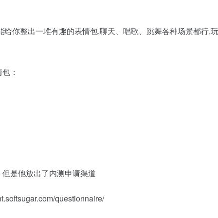
能给你整出一堆有趣的表情包,聊天、唱歌、跳舞各种场景都行,
情包：
，但是他放出了内测申请渠道
oftsugar.com/questionnaire/