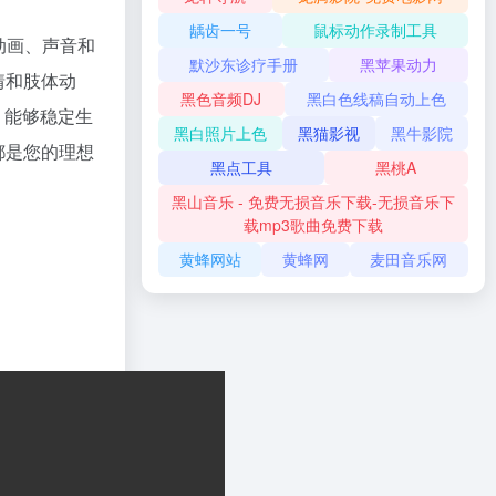
龋齿一号
鼠标动作录制工具
动画、声音和
默沙东诊疗手册
黑苹果动力
情和肢体动
黑色音频DJ
黑白色线稿自动上色
，能够稳定生
黑白照片上色
黑猫影视
黑牛影院
都是您的理想
黑点工具
黑桃A
黑山音乐 - 免费无损音乐下载-无损音乐下
载mp3歌曲免费下载
黄蜂网站
黄蜂网
麦田音乐网