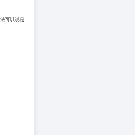
玩法可以说是