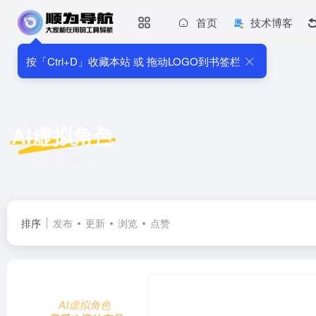
首页
技术博客
按「Ctrl+D」收藏本站 或 拖动LOGO到书签栏
AI虚拟角色
共 2 篇网址
排序
发布
更新
浏览
点赞
AI虚拟角色