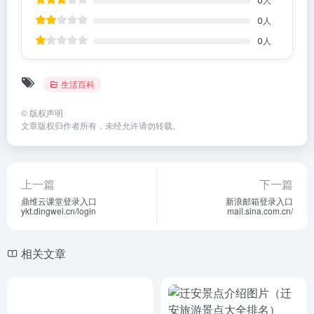
0
人
0
人
0
人
生活百科
©
版权声明
文章版权归作者所有，未经允许请勿转载。
上一篇
下一篇
鼎维云课堂登录入口
新浪邮箱登录入口
ykt.dingwei.cn/login
mail.sina.com.cn/
相关文章