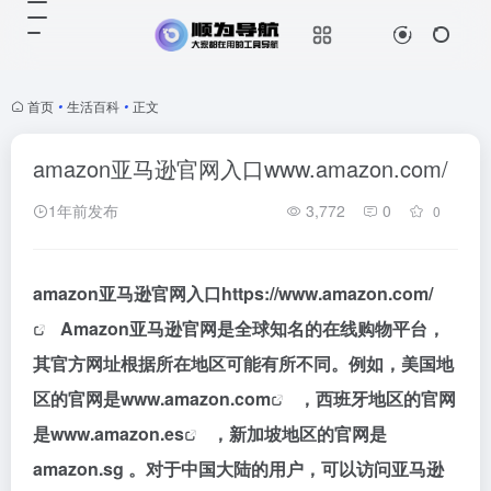
首页
•
生活百科
•
正文
amazon亚马逊官网入口www.amazon.com/
1年前发布
3,772
0
0
amazon亚马逊官网入口
https://www.amazon.com/
Amazon亚马逊官网是全球知名的在线购物平台，
其官方网址根据所在地区可能有所不同。例如，美国地
区的官网是‌
www.amazon.com‌‌
，西班牙地区的官网
是
www.amazon.es‌
，新加坡地区的官网是
amazon.sg‌ 。对于中国大陆的用户，可以访问亚马逊