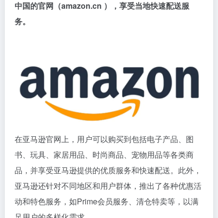
中国的官网（amazon.cn ），享受当地快速配送服
务‌。
在亚马逊官网上，用户可以购买到包括电子产品、图
书、玩具、家居用品、时尚商品、宠物用品等各类商
品，并享受亚马逊提供的优质服务和快速配送。此外，
亚马逊还针对不同地区和用户群体，推出了各种优惠活
动和特色服务，如Prime会员服务、清仓特卖等，以满
足用户的多样化需求。