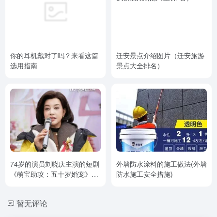
你的耳机戴对了吗？来看这篇
迁安景点介绍图片（迁安旅游
选用指南
景点大全排名）
74岁的演员刘晓庆主演的短剧
外墙防水涂料的施工做法(外墙
《萌宝助攻：五十岁婚宠》开
防水施工安全措施)
机了
暂无评论