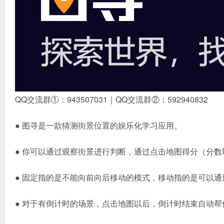
QQ交流群①：943507031｜QQ交流群②：592940832
● 图寻是一款猜测街景位置的娱乐化学习应用。
● 你可以通过观察街景进行判断，通过点击地图得分（分
● 固定指的是不能向前向后移动的模式，移动指的是可以
● 对于有倒计时的场景，点击地图以后，倒计时结束自动帮