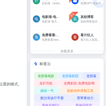
好剧屋（www.zzyhhj.com）是一个免费手机在线观看，涵盖大量免费的短剧、VIP电视剧资源、最新上映大片、好看的综艺节目及动漫视频，是一个播放速度快，不卡顿的高清在线影院。
免费GPT-伯乐AI
置顶
电影港-电影港-每天搜集最新的电影，高清电影，720p高清电影，1080p高清电影，2160p高清电影的免费下载。专注于高清电影的下载服务。
岚柏博客
电影港-每天搜集最新的电影，高清电影，720p高清电影，1080p高清电影，2160p高清电影的免费下载。专注于高清电影的下载服务。
岚柏博客提供互联网创业项目及草根创业知识分享,同时还提供电商精准引流推广,跨境电商运营等干货知识,让你在创业中快速找到成功的方向！
免费看看-在线电影-热播电视剧-热血动漫-免费看-免费看看(www.mianfeikk.com)每天搜集互联网最新电影和电视剧，为广大用户免费提供无广告在线观看电影和电视剧服务，及时收录最新、最热、最全的电影大片,高清正版免费看。
看片狂人
免费看看(www.mianfeikk.com)每天搜集互联网最新电影和电视剧，为广大用户免费提供无广告在线观看电影和电视剧服务，及时收录最新、最热、最全的电影大片,高清正版免费看。
看片狂人影院是一个为影迷剧...
加载更多
标签云
龙部落电影
龙部落影院
龙部落
龙轩导航
龙腾影院-免费电影网
位置的模式。
龋齿一号
鼠标动作录制工具
默沙东诊疗手册
黑苹果动力
黑色音频DJ
黑神话悟空