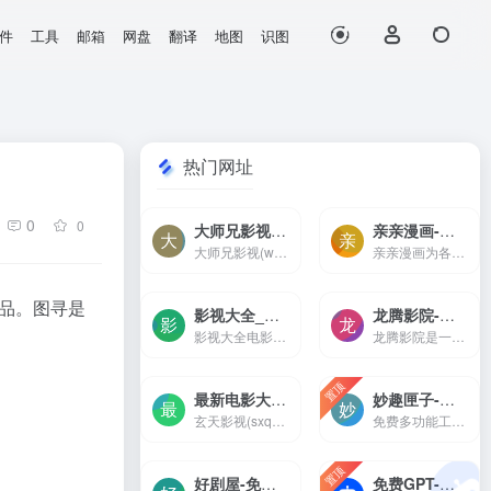
件
工具
邮箱
网盘
翻译
地图
识图
热门网址
0
0
大师兄影视-2023年最新高清热播电影-好看的电影电视剧、免费在线观看-大师兄影视(www.dsxysproo.com)是一个免费在线影院，为广大影迷提供提供无广告无弹窗无删减高最新热播高清电影、电视剧，热门韩剧，欧美大片在线观看，每天更新好看的电影电视剧，尽在大师兄影视
亲亲漫画-最新热门国漫/日漫/韩漫大全,好看漫画免费阅读
大师兄影视(www.dsxysproo.com)是一个免费在线影院，为广大影迷提供提供无广告无弹窗无删减高最新热播高清电影、电视剧，热门韩剧，欧美大片在线观看，每天更新好看的电影电视剧，尽在大师兄影视
亲亲漫画为各位漫友提供海量好看的漫画在线观看与分享，每天更新国漫、日漫、韩漫、港漫、欧美漫等最新最热门的漫画，漫画全面更新快。
出品。图寻是
影视大全_电影电视剧免费在线观看_免费电影电视剧网-影视大全电影网(www.daquanys.com)提供免费电影在线观看,免费电视剧在线观看,最新电影电视剧在线观看,免费电影电视剧网站,电影天堂,88影视网,西瓜影视,高清电影在线观看电影电视剧网站,在线电影院。
龙腾影院-免费电影网,手机影院,高清影视大全-龙腾影院是一个免费看vip电影电视剧的网站，拥有海量、优质、高清电影和好看的电视剧，搞笑综艺及新番动漫，无须会员即可无广告观看全网影视作品，看电影来龙腾影院准没错。
影视大全电影网(www.daquanys.com)提供免费电影在线观看,免费电视剧在线观看,最新电影电视剧在线观看,免费电影电视剧网站,电影天堂,88影视网,西瓜影视,高清电影在线观看电影电视剧网站,在线电影院。
龙腾影院是一个免费看vip电影电视剧的网站，拥有海量、优质、高清电影和好看的电视剧，搞笑综艺及新番动漫，无须会员即可无广告观看全网影视作品，看电影来龙腾影院准没错。
置顶
最新电影大片 – 高清播播影院 – 最新好看的电视剧免费在线观看 _ 玄天影视-玄天影视(sxqsgd.com)提供最全的最新电影大片，最热电视剧，韩国电视剧、香港TVB电视剧、韩剧、日剧、美剧、综艺、动漫的在线观看，无需下载任何播放器即可在线免费观看，每天第一时间更新，欢迎影迷到玄天
妙趣匣子-多功能集合的工具箱应用
玄天影视(sxqsgd.com)提供最全的最新电影大片，最热电视剧，韩国电视剧、香港TVB电视剧、韩剧、日剧、美剧、综艺、动漫的在线观看，无需下载任何播放器即可在线免费观看，每天第一时间更新，欢迎影迷到玄天
免费多功能工具箱，妙趣匣子满足用户使用需求，丰富功能,便利操作,畅享科技新生活
置顶
好剧屋-免费电视剧、电影在线手机观看-好剧屋（www.zzyhhj.com）是一个免费手机在线观看，涵盖大量免费的短剧、VIP电视剧资源、最新上映大片、好看的综艺节目及动漫视频，是一个播放速度快，不卡顿的高清在线影院。
免费GPT-伯乐AI