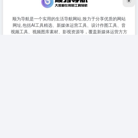
顺为导航是一个实用的生活导航网站,致力于分享优质的网站
网址,包括AI工具精选、新媒体运营工具、设计作图工具、音
视频工具、视频图库素材、影视资源等，覆盖新媒体运营方方
面面帮助大家节省时间,提高办公生活效率！
友链申请
提交收录
免责声明
网站地图
AI工具
在线工具
影音娱乐
新媒运营
AI写作对话
制作生成
影视网站
新媒体工具
AI办公工具
图片处理
段子搞笑
排版工具
AI图像处理
娱乐工具
游戏综合
数据洞察
AI大模型
工具合集
漫画网站
热点排行
Copyright © 2026
顺为导航
渝ICP备2023012522号-3
渝公网安
备50022202000523号