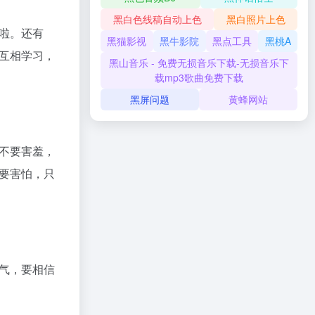
黑白色线稿自动上色
黑白照片上色
啦。还有
黑猫影视
黑牛影院
黑点工具
黑桃A
互相学习，
黑山音乐 - 免费无损音乐下载-无损音乐下
载mp3歌曲免费下载
黑屏问题
黄蜂网站
不要害羞，
要害怕，只
气，要相信