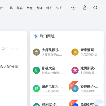
件
工具
邮箱
网盘
翻译
地图
识图
热门网址
0
0
大师兄影视-2023年最新高清热播电影-好看的电影电视剧、免费在线观看-大师兄影视(www.dsxysproo.com)是一个免费在线影院，为广大影迷提供提供无广告无弹窗无删减高最新热播高清电影、电视剧，热门韩剧，欧美大片在线观看，每天更新好看的电影电视剧，尽在大师兄影视
亲亲漫画-最新热门国漫/日漫/韩漫大全,好看漫画免费阅读
大师兄影视(www.dsxysproo.com)是一个免费在线影院，为广大影迷提供提供无广告无弹窗无删减高最新热播高清电影、电视剧，热门韩剧，欧美大片在线观看，每天更新好看的电影电视剧，尽在大师兄影视
亲亲漫画为各位漫友提供海量好看的漫画在线观看与分享，每天更新国漫、日漫、韩漫、港漫、欧美漫等最新最热门的漫画，漫画全面更新快。
给大家分享
影视大全_电影电视剧免费在线观看_免费电影电视剧网-影视大全电影网(www.daquanys.com)提供免费电影在线观看,免费电视剧在线观看,最新电影电视剧在线观看,免费电影电视剧网站,电影天堂,88影视网,西瓜影视,高清电影在线观看电影电视剧网站,在线电影院。
龙腾影院-免费电影网,手机影院,高清影视大全-龙腾影院是一个免费看vip电影电视剧的网站，拥有海量、优质、高清电影和好看的电视剧，搞笑综艺及新番动漫，无须会员即可无广告观看全网影视作品，看电影来龙腾影院准没错。
影视大全电影网(www.daquanys.com)提供免费电影在线观看,免费电视剧在线观看,最新电影电视剧在线观看,免费电影电视剧网站,电影天堂,88影视网,西瓜影视,高清电影在线观看电影电视剧网站,在线电影院。
龙腾影院是一个免费看vip电影电视剧的网站，拥有海量、优质、高清电影和好看的电视剧，搞笑综艺及新番动漫，无须会员即可无广告观看全网影视作品，看电影来龙腾影院准没错。
置顶
最新电影大片 – 高清播播影院 – 最新好看的电视剧免费在线观看 _ 玄天影视-玄天影视(sxqsgd.com)提供最全的最新电影大片，最热电视剧，韩国电视剧、香港TVB电视剧、韩剧、日剧、美剧、综艺、动漫的在线观看，无需下载任何播放器即可在线免费观看，每天第一时间更新，欢迎影迷到玄天
妙趣匣子-多功能集合的工具箱应用
玄天影视(sxqsgd.com)提供最全的最新电影大片，最热电视剧，韩国电视剧、香港TVB电视剧、韩剧、日剧、美剧、综艺、动漫的在线观看，无需下载任何播放器即可在线免费观看，每天第一时间更新，欢迎影迷到玄天
免费多功能工具箱，妙趣匣子满足用户使用需求，丰富功能,便利操作,畅享科技新生活
置顶
好剧屋-免费电视剧、电影在线手机观看-好剧屋（www.zzyhhj.com）是一个免费手机在线观看，涵盖大量免费的短剧、VIP电视剧资源、最新上映大片、好看的综艺节目及动漫视频，是一个播放速度快，不卡顿的高清在线影院。
免费GPT-伯乐AI