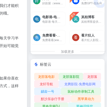
好剧屋（www.zzyhhj.com）是一个免费手机在线观看，涵盖大量免费的短剧、VIP电视剧资源、最新上映大片、好看的综艺节目及动漫视频，是一个播放速度快，不卡顿的高清在线影院。
免费GPT-伯乐AI
我们才能积
的哦。
置顶
电影港-电影港-每天搜集最新的电影，高清电影，720p高清电影，1080p高清电影，2160p高清电影的免费下载。专注于高清电影的下载服务。
岚柏博客
电影港-每天搜集最新的电影，高清电影，720p高清电影，1080p高清电影，2160p高清电影的免费下载。专注于高清电影的下载服务。
岚柏博客提供互联网创业项目及草根创业知识分享,同时还提供电商精准引流推广,跨境电商运营等干货知识,让你在创业中快速找到成功的方向！
免费看看-在线电影-热播电视剧-热血动漫-免费看-免费看看(www.mianfeikk.com)每天搜集互联网最新电影和电视剧，为广大用户免费提供无广告在线观看电影和电视剧服务，及时收录最新、最热、最全的电影大片,高清正版免费看。
看片狂人
每天学习半
免费看看(www.mianfeikk.com)每天搜集互联网最新电影和电视剧，为广大用户免费提供无广告在线观看电影和电视剧服务，及时收录最新、最热、最全的电影大片,高清正版免费看。
看片狂人影院是一个为影迷剧...
开始可能觉
加载更多
标签云
龙部落电影
龙部落影院
龙部落
如果你喜欢
龙轩导航
龙腾影院-免费电影网
方式，这样
龋齿一号
鼠标动作录制工具
默沙东诊疗手册
黑苹果动力
黑色音频DJ
黑神话悟空