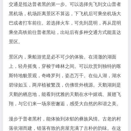
交通是抵达普者黑的第一步。可以选择先飞到文山普者
黑机场，机场距离景区不算远，下飞机后可乘坐机场大
巴或者打车前往。若选择火车，可先到昆明，再从昆明
乘坐高铁前往普者黑站，出站后有多种交通方式能直达
景区。
景区内，乘船游览是必不可少的体验。在清澈的湖面
上，轻舟摇曳，穿梭于峰林之间。可以欣赏到独特的喀
斯特地貌景观，奇峰罗列，姿态万千。在仙人湖，湖水
碧绿如玉，两岸植被繁茂，仿佛世外桃源。天鹅湖则是
天鹅的栖息地，能看到优雅的天鹅在水中嬉戏、展翅飞
翔，与它们来一场亲密邂逅，感受大自然的和谐之美。
漫步于普者黑村，能体验到浓郁的彝族风情。古老的村
落依湖而建，错落有致的房屋充满了古朴的韵味。在这