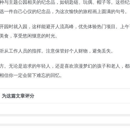
种与主题公园相关的纪念品，如钥匙链、玩偶、帽子等。这些纪
选一件自己心仪的纪念品，为这次愉快的旅程画上圆满的句号。
开园时就入园，这样能避开人流高峰，优先体验热门项目。上午
美食，享受悠闲惬意的时光。
听从工作人员的指挥。注意保管好个人财物，避免丢失。
方。无论是追求的年轻人，还是喜欢浪漫梦幻的孩子和老人，都
相信你一定会留下难忘的回忆。
为这篇文章评分