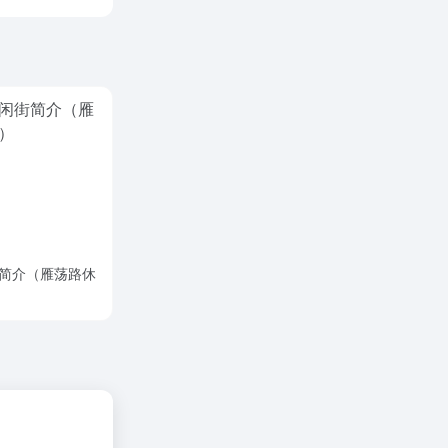
简介（雁荡路休