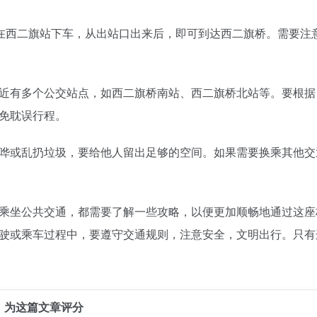
。在西二旗站下车，从出站口出来后，即可到达西二旗桥。需要注
近有多个公交站点，如西二旗桥南站、西二旗桥北站等。要根据
免耽误行程。
哗或乱扔垃圾，要给他人留出足够的空间。如果需要换乘其他交
乘坐公共交通，都需要了解一些攻略，以便更加顺畅地通过这座
驶或乘车过程中，要遵守交通规则，注意安全，文明出行。只有
为这篇文章评分