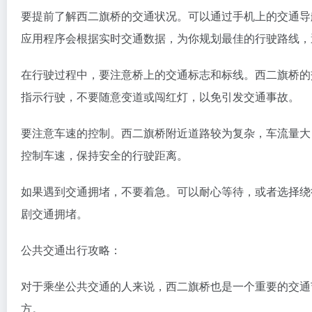
要提前了解西二旗桥的交通状况。可以通过手机上的交通导
应用程序会根据实时交通数据，为你规划最佳的行驶路线，
在行驶过程中，要注意桥上的交通标志和标线。西二旗桥的
指示行驶，不要随意变道或闯红灯，以免引发交通事故。
要注意车速的控制。西二旗桥附近道路较为复杂，车流量大
控制车速，保持安全的行驶距离。
如果遇到交通拥堵，不要着急。可以耐心等待，或者选择绕
剧交通拥堵。
公共交通出行攻略：
对于乘坐公共交通的人来说，西二旗桥也是一个重要的交通
方。