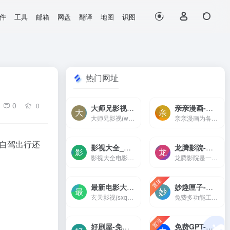
件
工具
邮箱
网盘
翻译
地图
识图
热门网址
0
0
大师兄影视-2023年最新高清热播电影-好看的电影电视剧、免费在线观看-大师兄影视(www.dsxysproo.com)是一个免费在线影院，为广大影迷提供提供无广告无弹窗无删减高最新热播高清电影、电视剧，热门韩剧，欧美大片在线观看，每天更新好看的电影电视剧，尽在大师兄影视
亲亲漫画-最新热门国漫/日漫/韩漫大全,好看漫画免费阅读
大师兄影视(www.dsxysproo.com)是一个免费在线影院，为广大影迷提供提供无广告无弹窗无删减高最新热播高清电影、电视剧，热门韩剧，欧美大片在线观看，每天更新好看的电影电视剧，尽在大师兄影视
亲亲漫画为各位漫友提供海量好看的漫画在线观看与分享，每天更新国漫、日漫、韩漫、港漫、欧美漫等最新最热门的漫画，漫画全面更新快。
自驾出行还
影视大全_电影电视剧免费在线观看_免费电影电视剧网-影视大全电影网(www.daquanys.com)提供免费电影在线观看,免费电视剧在线观看,最新电影电视剧在线观看,免费电影电视剧网站,电影天堂,88影视网,西瓜影视,高清电影在线观看电影电视剧网站,在线电影院。
龙腾影院-免费电影网,手机影院,高清影视大全-龙腾影院是一个免费看vip电影电视剧的网站，拥有海量、优质、高清电影和好看的电视剧，搞笑综艺及新番动漫，无须会员即可无广告观看全网影视作品，看电影来龙腾影院准没错。
影视大全电影网(www.daquanys.com)提供免费电影在线观看,免费电视剧在线观看,最新电影电视剧在线观看,免费电影电视剧网站,电影天堂,88影视网,西瓜影视,高清电影在线观看电影电视剧网站,在线电影院。
龙腾影院是一个免费看vip电影电视剧的网站，拥有海量、优质、高清电影和好看的电视剧，搞笑综艺及新番动漫，无须会员即可无广告观看全网影视作品，看电影来龙腾影院准没错。
置顶
最新电影大片 – 高清播播影院 – 最新好看的电视剧免费在线观看 _ 玄天影视-玄天影视(sxqsgd.com)提供最全的最新电影大片，最热电视剧，韩国电视剧、香港TVB电视剧、韩剧、日剧、美剧、综艺、动漫的在线观看，无需下载任何播放器即可在线免费观看，每天第一时间更新，欢迎影迷到玄天
妙趣匣子-多功能集合的工具箱应用
玄天影视(sxqsgd.com)提供最全的最新电影大片，最热电视剧，韩国电视剧、香港TVB电视剧、韩剧、日剧、美剧、综艺、动漫的在线观看，无需下载任何播放器即可在线免费观看，每天第一时间更新，欢迎影迷到玄天
免费多功能工具箱，妙趣匣子满足用户使用需求，丰富功能,便利操作,畅享科技新生活
置顶
好剧屋-免费电视剧、电影在线手机观看-好剧屋（www.zzyhhj.com）是一个免费手机在线观看，涵盖大量免费的短剧、VIP电视剧资源、最新上映大片、好看的综艺节目及动漫视频，是一个播放速度快，不卡顿的高清在线影院。
免费GPT-伯乐AI