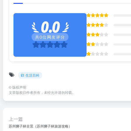
0.0
共
0
位网友评分
生活百科
©
版权声明
文章版权归作者所有，未经允许请勿转载。
上一篇
苏州狮子林全景（苏州狮子林旅游攻略）