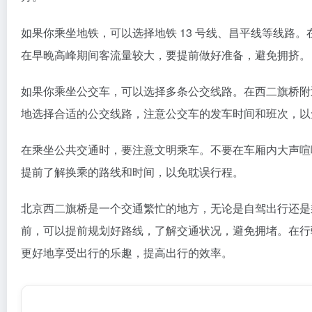
如果你乘坐地铁，可以选择地铁 13 号线、昌平线等线路
在早晚高峰期间客流量较大，要提前做好准备，避免拥挤。
如果你乘坐公交车，可以选择多条公交线路。在西二旗桥附
地选择合适的公交线路，注意公交车的发车时间和班次，以
在乘坐公共交通时，要注意文明乘车。不要在车厢内大声喧
提前了解换乘的路线和时间，以免耽误行程。
北京西二旗桥是一个交通繁忙的地方，无论是自驾出行还是
前，可以提前规划好路线，了解交通状况，避免拥堵。在行
更好地享受出行的乐趣，提高出行的效率。