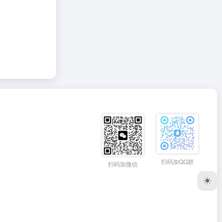
扫码加QQ群
扫码加微信