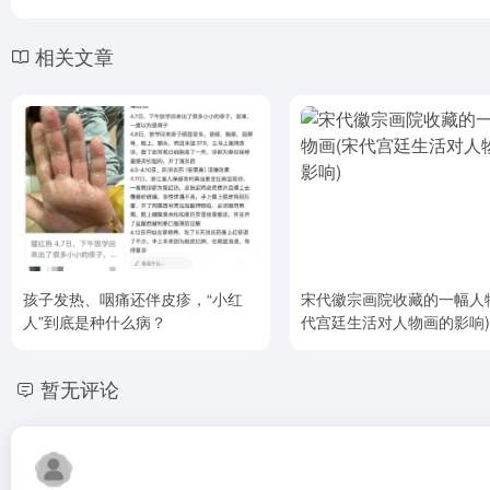
相关文章
孩子发热、咽痛还伴皮疹，“小红
宋代徽宗画院收藏的一幅人
人”到底是种什么病？
代宫廷生活对人物画的影响)
暂无评论