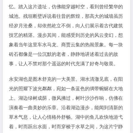
忆。踏入这片遗址，仿佛能穿越时空，看到曾经繁华的
城池。残垣断壁诉说着往昔的辉煌，那高大的城墙虽历
经岁月沧桑，却依然屹立不倒，向人们展示着古代建筑
技艺的精湛。漫步其间，能感受到历史的风云变幻，想
象着当年这里车水马龙、商贾云集的热闹景象。每一块
砖石都像是一位沉默的老者，静静地讲述着过去的故
事，让人不禁对那个遥远的时代充满了好奇与敬畏。
永安湖也是图木舒克的一大美景。湖水清澈见底，在阳
光的照耀下波光粼粼，宛如一条蓝色的绸带蜿蜒在大地
上。湖边绿树成荫，微风拂过，树叶沙沙作响，仿佛在
演奏着一曲美妙的乐章。沿着湖边漫步，能闻到清新的
草木气息，让人心情格外舒畅。湖中的鱼儿欢快地游弋
着，时而跃出水面，时而穿梭于水草之间，为这片宁静