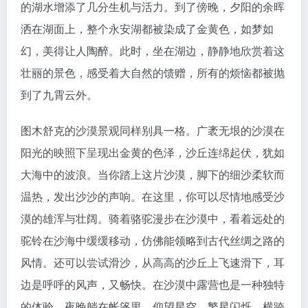
的湖水增添了几分生机与活力。到了傍晚，夕阳的余晖
洒在湖面上，整个永安湖都被染成了金黄色，如梦如
幻，美得让人陶醉。此时，坐在湖边，静静地欣赏着这
壮丽的景色，感受着大自然的馈赠，所有的烦恼都被抛
到了九霄云外。
图木舒克的沙漠景观同样别具一格。广袤无垠的沙漠在
阳光的映照下呈现出金黄的色泽，沙丘连绵起伏，犹如
大海中的波浪。当你踏上这片沙漠，脚下的细沙柔软而
温热，发出沙沙的声响。在这里，你可以尽情地感受沙
漠的雄浑与壮阔。骑着骆驼漫步在沙漠中，看着远处的
驼铃在沙海中缓缓移动，仿佛能领略到古代丝绸之路的
风情。还可以尝试滑沙，从高高的沙丘上飞速滑下，耳
边是呼呼的风声，又畅快。在沙漠中露营也是一种独特
的体验，夜晚躺在帐篷里，仰望星空，繁星闪烁，横跨