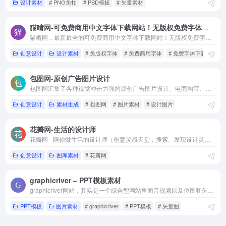
字体天下-海量字体直接免费高速下载！字体天下提供中文字体、手写字体、英文字体、图形字体等各种字体的高速免费下载和在线预览服务.
设计素材
# PNG免扣
# PSD模板
# 矢量素材
3,174
猫啃网-可免费商用中文字体下载网站！无版权免费字体下载
花瓣网-生活的设计师
2,864
猫啃网，最新最全的可免费商用中文字体下载网站！无版权免费字体下载
创意设计
设计素材
# 免版权字体
# 免费商用字体
# 免费字体下载
包图网-原创广告图片设计
包图网汇集了各种视觉冲击力强的原创广告图片设计、电商淘宝、企业办公模板、视频、配乐、音效、字体、插画动图、装饰装修等素材，由顶尖的设计师供稿，符合各个行业的商用需求，下载高品质正版素材就到包图网。
创意设计
素材生成
# 包图网
# 图片素材
# 设计图片
花瓣网-生活的设计师
花瓣网 - 陪你做生活的设计师（创意灵感天堂，搜索、发现设计灵感、设计素材）
创意设计
图库素材
# 花瓣网
graphicriver – PPT模板素材
graphicriver网站，其实是一个综合型网站里面音视频以及位图和矢量图素材。其中最为重要的自然是PPT素材非常丰富。对于国内大多数的图表素材，一般都是在这里获取，而且风格多样化，主题也丰富。
PPT模板
图片素材
# graphicriver
# PPT模板
# 矢量图