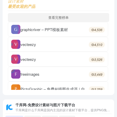
设计素材
最受欢迎的产品
查看完整榜单
graphicriver – PPT模板素材
4,536
vecteezy
4,510
vecteezy
3,526
freeimages
3,449
PictoGraphic – 免费AI插图生成器 | 自定义SVG图像库
3,259
unDraw
3,201
千库网-免费设计素材与图片下载平台
千库网是什么千库网是国内主流的设计素材下载平台，提供PNG免扣图、背景图、矢量图、PSD源文件、PPT模板、字体等多种类型的设计资源，覆盖电商、海报、公众号配图、简历、办公文档等常见使用场景。主要特色海量素材库：数百万级正版可商用素材，持续更新分类精细：按行业、节日、风格等多维度检索在线编辑：部分素材支持在线抠图、拼图与简单编辑会员体系：基础素材免费，高清商用及独家素材需开通会员千库网适合平面设计师、新媒体运营、电商美工等群体快速获取所需的图片和模板资源，节省从零制作的时间成本，是设计素材类站点中访问量较高的代表之一。