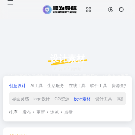
设计素材
共 105 篇网址
专门为新媒体运营和营销人员打造的工具网址导航，汇集各种优秀
新媒体运营工具资源和国内外100+优质AI工具精选，提供包括新媒
创意设计
AI工具
生活服务
在线工具
软件工具
资源查找
体运营工具、AI在线做图、设计参考、创意工具、数据洞察、视频
图库素材、影视资源等以及超过20+各种分类AI工具，帮助新媒体运
界面灵感
logo设计
CG资源
设计素材
设计工具
高清图片
营人快速用人工智能AI提升工作效率和创意水平。
排序
发布
更新
浏览
点赞