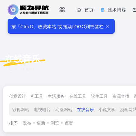
首页
技术博客
按「Ctrl+D」收藏本站 或 拖动LOGO到书签栏
在线音乐
共 134 篇网址
创意设计
AI工具
生活服务
在线工具
软件工具
资源查找
影视网站
电视电台
动漫网站
在线音乐
小说文学
漫画网
排序
发布
更新
浏览
点赞