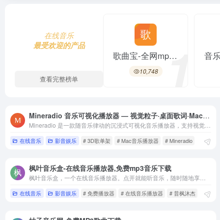
在线音乐
1
最受欢迎的产品
歌曲宝-全网mp3歌曲免费下载,支持音乐在线试听,无损音乐下载
10,748
查看完整榜单
Mineradio 音乐可视化播放器 — 视觉粒子·桌面歌词·Mac/Windows/安卓四端
7
Mineradio 是一款随音乐律动的沉浸式可视化音乐播放器，支持视觉粒子特效、流体城市、3D 歌单架、桌面歌词与 DIY 视觉控制台，覆盖 Mac、Windows、Android 与网页端，免费下载。
苹果DJ站|DJ视频|DJ舞曲|简谱图片|歌词大全-苹果DJ站是国内资源最丰富的平台之一,每天有专人更新DJ舞曲视频,车载DJ舞曲超劲爆,车载音乐,DJ歌曲,手机铃声,短信铃声,LRC歌词,简谱,乐谱,五线谱下载！
在线音乐
影音娱乐
# 3D歌单架
# Mac音乐播放器
# Mineradio
5,242
枫叶音乐盒-在线音乐播放器,免费mp3音乐下载
枫叶音乐盒，一个在线音乐播放器。点开就能听音乐，随时随地享受音乐，支持在线播放、搜索、收藏、导入音乐APP歌单、自建歌单、歌单推荐/分类等功能。
在线音乐
影音娱乐
# 免费播放器
# 在线音乐播放器
# 昔枫沐杰