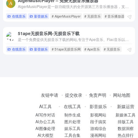
AlgerMusicPlayer – 免费无损音乐播放器
AlgerMusicPlayer是一款功能强大的全开源第三方音乐播放器，支持网易云账号登录与同步，提供歌单、MV、排行榜等完整音乐服务。
在线音乐
影音娱乐
# AlgerMusicPlayer
# 无损音乐
# 音乐播放器
51ape无损音乐网-无损音乐下载
是一个免费提供无损音乐下载的网站,专注于Ape音乐、Flac音乐以及Wav等各类高品质无损音乐的免费下载,致力于做国内最好的无损音乐下载网站。
在线音乐
影音娱乐
# 51ape无损音乐网
# Ape音乐
# 无损音乐
友链申请
提交收录
免责声明
网站地图
AI工具
在线工具
影音娱乐
新媒运营
AI写作对话
制作生成
影视网站
新媒体工具
AI办公工具
图片处理
段子搞笑
排版工具
AI图像处理
娱乐工具
游戏综合
数据洞察
AI大模型
工具合集
漫画网站
热点排行