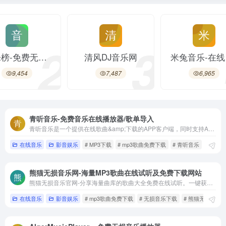
2
3
音乐榜-免费无损音乐MP3、FLAC、WAV在线播放下载网站
清风DJ音乐网
米兔
9,454
7,487
6,965
青听音乐-免费音乐在线播放器/歌单导入
8
青听音乐是一个提供在线歌曲&amp;下载的APP客户端，同时支持Android、Windows、macOS系统。可支持四个音乐平台的曲库，并且支持四大平台歌单导入。除了在线听歌外，APP支持从标准音质到Hi-res音质的歌曲下载。在歌曲下载方面，APP普遍比网页方便一些，都是即点即下，不需要跳转到第三方网盘。
放屁网-全网音乐MP3高品质在线免费下载、在线免费播放
在线音乐
影音娱乐
# MP3下载
# mp3歌曲免费下载
# 青听音乐
4,831
熊猫无损音乐网-海量MP3歌曲在线试听及免费下载网站
熊猫无损音乐官网-分享海量曲库的歌曲大全免费在线试听。一键获取高品质MP3歌曲与无损音乐格式，曲库完整、每日更新、试听流畅，无需注册，是音乐发烧友必备的宝藏网站！
在线音乐
影音娱乐
# mp3歌曲免费下载
# 无损音乐下载
# 熊猫无损音乐