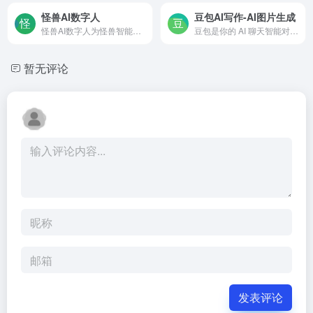
怪兽AI数字人
豆包AI写作-AI图片生成
怪兽AI数字人为怪兽智能科技推出的产品，包含全息交互数字人、3D超写实交互数字人，AIGC生产、SaaS管理和直播服务平台。
豆包是你的 AI 聊天智能对话问答助手，写作文案翻译情感陪伴编程全能工具。豆包为你答疑解惑，提供灵感，辅助创作，也可以和你畅聊任何你感兴趣的话题。
暂无评论
发表评论