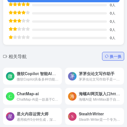
0
人
0
人
0
人
0
人
0
人
相关导航
换一换
微软Copilot 智能AI助手
茅茅虫论文写作助手
微软Copilot具备多种功能。首先，它是一个智能助手，能够帮助用户在完成各种任务。
茅茅虫论文写作助手是一款基于人工智能技术的学术写作辅助工具。它充分利用了超十年积累的五亿+中文论文及过亿的英文私有化论文数据，结合开源架构预训练及微调，研发出了茅茅虫学...
ChatMap-ai
海螺AI网页版入口http://hailuoai.com
ChatMap-AI是一款基于ChatGPT 的地图查找工具。AI地图查找工具，帮助你根据位置描述信息搜索地点。通过精准的AI技术，ChatMap让你能快速查找到你感兴趣的地点。
海螺AI是 MiniMax基于自研的多模态大语言模型为用户打造的AI伙伴，可以帮你智能搜索问答、精准识图解析、沉浸语音通话
星火内容运营大师
StealthWriter
通用稿件5分钟生成，深度稿件编辑效率翻番。一站式高效运营，全流程智能优化。星火内容运营大师，一款智能写作软件，集选题，写作，配图，排版，润色，发布，数据分析等一体的内容...
Stealth Writer是一个专为忙碌的专业人士打造的内容改写神器，它可以在短时间内生成高品质的内容。运用先进的算法，轻松地对内容进行改写，并可以轻松地绕过 大部分AI 检测器，让...