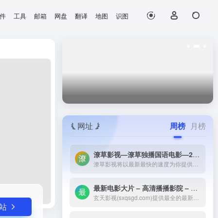
件
工具
邮箱
网盘
翻译
地图
识图
打开网站
集创作灵感...
网址
周榜
月榜
潦草影视—潦草独播国语电影—2023最新国语大片—免费国语潦草电影网-潦草影视将以最新最快的速度为你提供：最新电影电视剧的介绍和高速观看地址，好看的电影电视剧在线观看尽在潦草影视，为了更好的服务您，我们正在努力做最好的电影电视剧网站！
潦草影视将以最新最快的速度为你提供：最新电影电视剧的介绍和高速观看地址，好看的电影电视剧在线观看尽在潦草影视，为了更好的服务您，我们正在努力做最好的电影电视剧网站！
最新电影大片 – 高清播播影院 – 最新好看的电视剧免费在线观看 _ 玄天影视-玄天影视(sxqsgd.com)提供最全的最新电影大片，最热电视剧，韩国电视剧、香港TVB电视剧、韩剧、日剧、美剧、综艺、动漫的在线观看，无需下载任何播放器即可在线免费观看，每天第一时间更新，欢迎影迷到玄天
玄天影视(sxqsgd.com)提供最全的最新电影大片，最热电视剧，韩国电视剧、香港TVB电视剧、韩剧、日剧、美剧、综艺、动漫的在线观看，无需下载任何播放器即可在线免费观看，每天第一时间更新，欢迎影迷到玄天
站