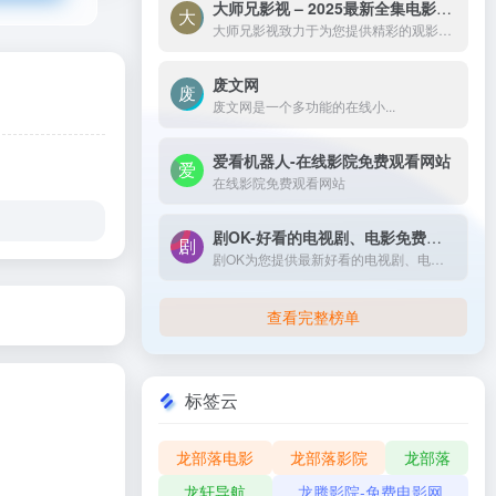
大师兄影视 – 2025最新全集电影电视剧_高清短剧视频免费在线观看-大师兄影视致力于为您提供精彩的观影选择，包括热门电影、电视剧、短剧、最新综艺节目和经典动漫。我们实时更新影片，确保您能享受最新、最全面的在线电影免费观看，更多高清资源尽在大师兄影院网。
大师兄影视致力于为您提供精彩的观影选择，包括热门电影、电视剧、短剧、最新综艺节目和经典动漫。我们实时更新影片，确保您能享受最新、最全面的在线电影免费观看，更多高清资源尽在大师兄影院网。
废文网
废文网是一个多功能的在线小...
爱看机器人-在线影院免费观看网站
在线影院免费观看网站
剧OK-好看的电视剧、电影免费在线播放
剧OK为您提供最新好看的电视剧、电影免费在线播放，致力于给广大的互联网用户带来最丰富精彩影视内容,影视大全电视剧每日实时更新，影视大全专注打造精品电影网站！
查看完整榜单
标签云
龙部落电影
龙部落影院
龙部落
龙轩导航
龙腾影院-免费电影网