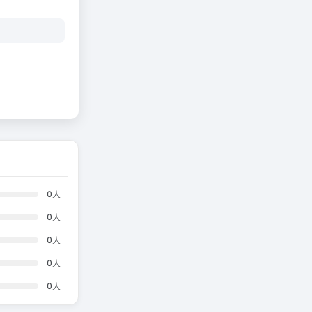
0
人
0
人
0
人
0
人
0
人