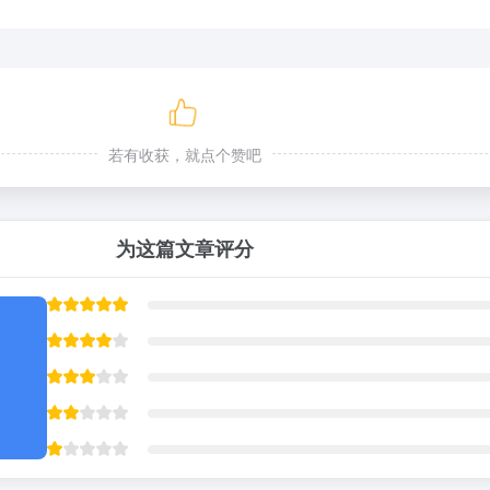
若有收获，就点个赞吧
为这篇文章评分