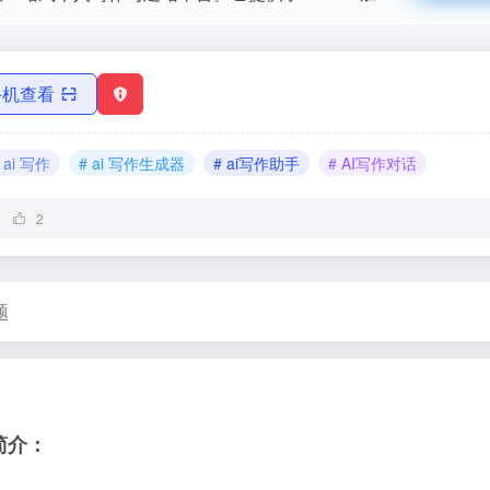
手机查看
 ai 写作
# ai 写作生成器
# ai写作助手
# AI写作对话
2
题
简介：