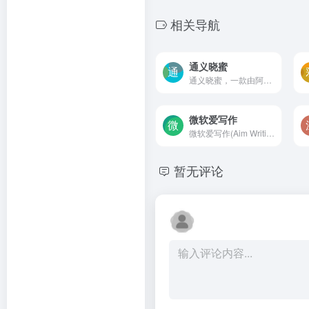
相关导航
通义晓蜜
通义晓蜜，一款由阿里云推出的多模态智能联络中心解决方案，将智能客服与通义大模型相结合，为企业提供全渠道联络中心与AI应用深度整合的整体方案。帮助企业实现服务向信息化、智...
微软爱写作
微软爱写作(Aim Writing)官网 - 人工智能帮你写作文！微软出品的免费英文写作/辅助/批改/评分工具，分级写作针对不同年龄段的学生提供不同的 AI 辅助，这简直就是一个智能家教
暂无评论