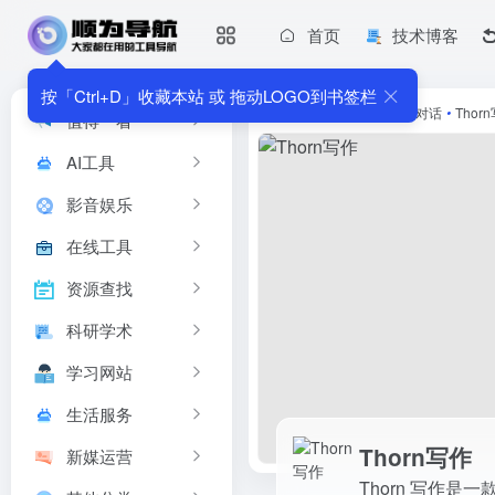
首页
技术博客
Thorn写作
Thorn 写作是一款一站式个人写作与建站平台。它提供了 GPT-4
按「Ctrl+D」收藏本站 或 拖动LOGO到书签栏
首页
•
AI工具
•
AI写作对话
•
Thor
值得一看
AI工具
影音娱乐
在线工具
资源查找
科研学术
学习网站
生活服务
Thorn写作
新媒运营