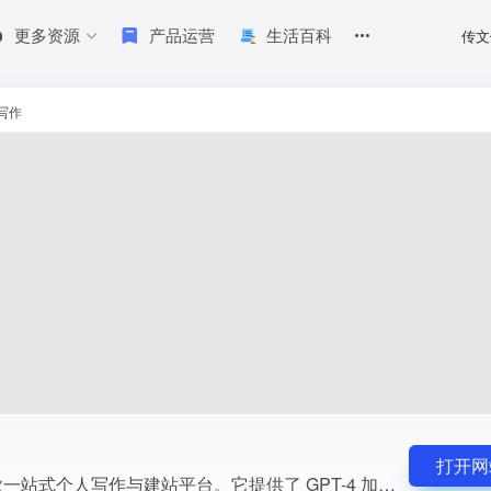
更多资源
产品运营
生活百科
传文
 加持的全功能文章编辑器和简洁实用的个人建站管理服务。用户可以在 Thorn 上收
n写作
打开网
Thorn 写作是一款一站式个人写作与建站平台。它提供了 GPT-4 加持的全功能文章编辑器和简洁实用的个人建站管理服务。用户可以在 Thorn 上收集创作灵感，完成文章撰写，分享或导出...