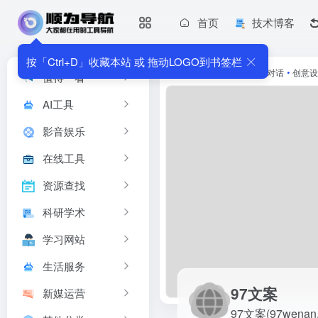
首页
技术博客
97文案
97文案(97wenan.com)是一家专业赋能电商Ai智能文案平台
按「Ctrl+D」收藏本站 或 拖动LOGO到书签栏
首页
•
AI工具
•
AI写作对话
•
创意设
值得一看
AI工具
影音娱乐
在线工具
资源查找
科研学术
学习网站
生活服务
97文案
新媒运营