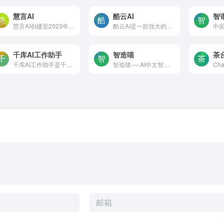
慧言AI
酷云AI
智谱
慧言AI创建至2023年2月，致力于AI文本、图像生成。现有C端用户1.6W+，合作B端企业10余家。拥有完善的社区、客户端、售后体系。
酷云AI是一款强大的AI写作工具，可以帮助用户快速创作自媒体文案、营销文案、短视频脚本、商品文案、小说等各种类型的内容。支持70多种AI应用，可以帮助用户一键生成原创内容，提...
千库AI工作助手
智造喵
茶台
千库AI工作助手是千库网推出的集成了多种AI功能的一站式AI创意服务平台，拥有AI写作、AI对话、智能聊天机器人、AI绘画、AI图像处理、AI智能设计等200+场景的AI工具，满足企业日常...
智造喵 — AI中文智能对话。集合超多场景模版，通过分类、搜索可以快速找到符合自己的工作场景