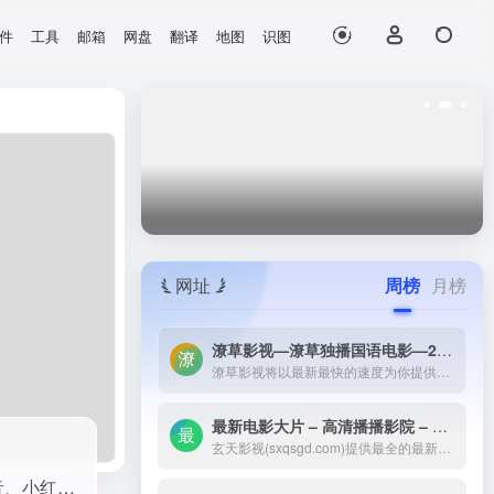
件
工具
邮箱
网盘
翻译
地图
识图
、Ai生成...
网址
周榜
月榜
潦草影视—潦草独播国语电影—2023最新国语大片—免费国语潦草电影网-潦草影视将以最新最快的速度为你提供：最新电影电视剧的介绍和高速观看地址，好看的电影电视剧在线观看尽在潦草影视，为了更好的服务您，我们正在努力做最好的电影电视剧网站！
潦草影视将以最新最快的速度为你提供：最新电影电视剧的介绍和高速观看地址，好看的电影电视剧在线观看尽在潦草影视，为了更好的服务您，我们正在努力做最好的电影电视剧网站！
最新电影大片 – 高清播播影院 – 最新好看的电视剧免费在线观看 _ 玄天影视-玄天影视(sxqsgd.com)提供最全的最新电影大片，最热电视剧，韩国电视剧、香港TVB电视剧、韩剧、日剧、美剧、综艺、动漫的在线观看，无需下载任何播放器即可在线免费观看，每天第一时间更新，欢迎影迷到玄天
玄天影视(sxqsgd.com)提供最全的最新电影大片，最热电视剧，韩国电视剧、香港TVB电视剧、韩剧、日剧、美剧、综艺、动漫的在线观看，无需下载任何播放器即可在线免费观看，每天第一时间更新，欢迎影迷到玄天
97文案(97wenan.com)是一家专业赋能电商Ai智能文案平台，服务中小商家在抖音、小红书、微信生态等全平台文案撰写，可帮您用 Ai生成广告文案、Ai生成短视频脚本、Ai生成商品卖点等等。