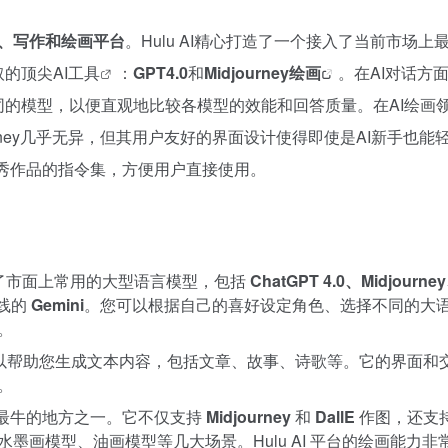
对话、写作和绘画平台
。Hulu AI精心打造了一个接入了当前市场上
取的顶尖
AI工具
：
GPT4.0
和
Midjourney绘画
。在AI对话方
的模型，以便直观地比较各模型的效能和回答质量。在AI绘画领域，
urney几乎无异，但其用户友好的界面设计使得即使是AI新手也能
多优秀作品的指令集，方便用户直接使用。
 集成了市面上常用的大型语言模型，包括
ChatGPT 4.0、Midjourney
线的
Gemini
。您可以根据自己的喜好设定角色、选择不同的大
。
AI 可以帮助您生成文本内容，包括文章、故事、诗歌等。它的界面和
。
AI 最牛的地方之一。它不仅支持
Midjourney
和
DallE
作图，还支
墨画模型、油画模型等几大场景。Hulu AI 平台的绘画能力非