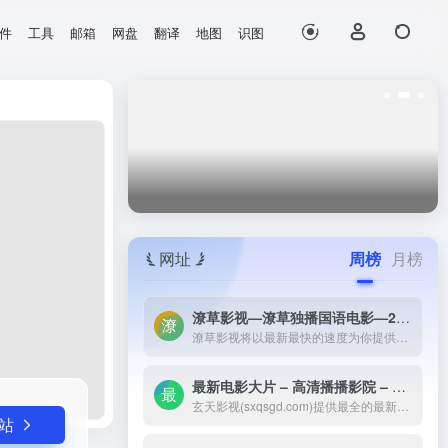
件
工具
邮箱
网盘
翻译
地图
识图
打开网站
本和生成...
网址
周榜
月榜
潦草影视—潦草独播国语电影—2023最新国语大片—免费国语潦草电影网-潦草影视将以最新最快的速度为你提供：最新电影电视剧的介绍和高速观看地址，好看的电影电视剧在线观看尽在潦草影视，为了更好的服务您，我们正在努力做最好的电影电视剧网站！
潦草影视将以最新最快的速度为你提供：最新电影电视剧的介绍和高速观看地址，好看的电影电视剧在线观看尽在潦草影视，为了更好的服务您，我们正在努力做最好的电影电视剧网站！
最新电影大片 – 高清播播影院 – 最新好看的电视剧免费在线观看 _ 玄天影视-玄天影视(sxqsgd.com)提供最全的最新电影大片，最热电视剧，韩国电视剧、香港TVB电视剧、韩剧、日剧、美剧、综艺、动漫的在线观看，无需下载任何播放器即可在线免费观看，每天第一时间更新，欢迎影迷到玄天
玄天影视(sxqsgd.com)提供最全的最新电影大片，最热电视剧，韩国电视剧、香港TVB电视剧、韩剧、日剧、美剧、综艺、动漫的在线观看，无需下载任何播放器即可在线免费观看，每天第一时间更新，欢迎影迷到玄天
站