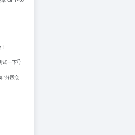
改！
试一下👇
如“分段创