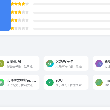
百晓生 AI
火龙果写作
迅
百晓生AI是一款功能全面、基于百度文心、阿里通义、讯飞星火、OpenAI等国内外知名大模型及自研开源大模型聚合而成的人工智能实用工具。它能够为大家提供一站式的服务，帮助解决各...
火龙果写作是一款基于人工智...
讯飞智文智能ppt设计
YOU
讯飞智文，由科大讯飞推出的一键生成ppt/word产品。根据一句话、长文本、音视频等指令智能生成文档，同时支持在线编辑、美化、排版、导出、一键动效、自动生成演讲稿等功能，让AI全流程服务到底。
基于ai人工智能搜索引擎,聊天机器人,代码编写,文本写作,图片生成