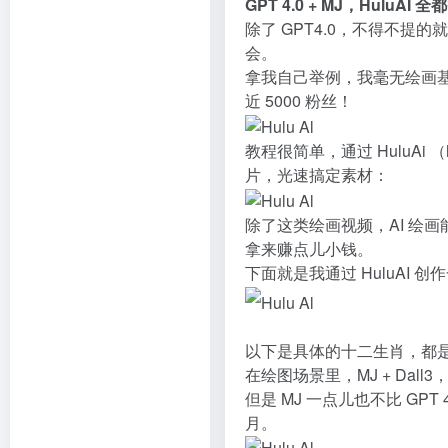
GPT 4.0 + MJ，HuluAI
除了 GPT4.0，不得不提的就是
会。
拿我自己举例，我毫无绘画基
近 5000 粉丝！
教程很简单，通过 HuluAi （
片，光速搞定素材：
除了这类绘画视频，AI 绘
拿来赚点儿小钱。
下面就是我通过 HuluAI 
以下是具体的十二生肖，都
在绘图场景里，MJ + Dal
但是 MJ 一点儿也不比 GPT 
月。