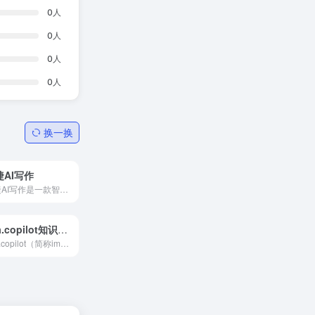
0
人
0
人
0
人
0
人
换一换
捷AI写作
迅捷AI写作是一款智能AI写作软件,借助AI写作工具,用户可以快速自动生成文章全文、种草文案、工作汇报等内容,激发写作灵感,提高写作效率,是办公和学习过程中优秀的写作助手。
ima.copilot知识库-混元大模型和DeepSeek R1模型满血版
ima.copilot（简称ima）是一款以知识库为核心的AI工作台产品，已接入腾讯混元大模型和DeepSeek R1模型满血版。ima是搜、读、写一体的效率工具，旨在帮助有较强知识获取、信息处理、内容输出需求的用户，提升学习、办公效率。