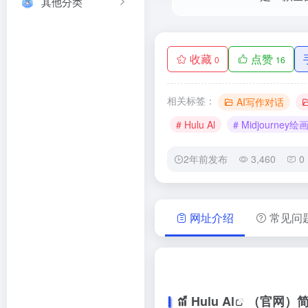
其他分类
收藏
点赞
0
16
相关标签：
AI写作对话
# Hulu Al
# Midjourney绘
2年前发布
3,460
0
网址介绍
常见问
Hulu Al
（官网）