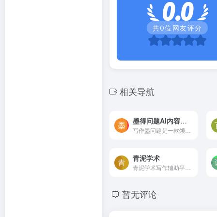
0.0
共
0
位网友评分
相关导航
墨得问题AI内容写作
写作墨问题是一款领先的AI工具，致力于帮助用户轻松、迅速地解决各种难题。它融合了内容写作、总结和问题解决的助手，为用户量身打造最合适的解决方案。
青泥学术
青泥学术写作辅助平台，由学术志出品，通过对国内人文社科领域的核心期刊文献进行AI大数据智能分析，为学术群体提供学术文献数据分析及智能学术写作一站式服务，解决学术选题，投...
暂无评论