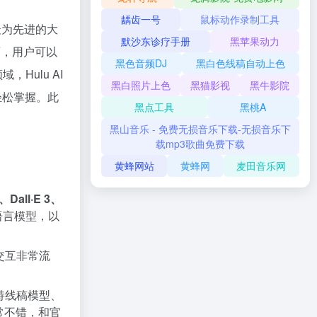
龋齿一号
鼠标动作录制工具
最为先进的大
默沙东诊疗手册
黑苹果动力
面，用户可以
黑色音频DJ
黑白色线稿自动上色
Hulu AI
黑白照片上色
黑猫影视
黑牛影院
轻松掌握。此
黑点工具
黑桃A
黑山音乐 - 免费无损音乐下载-无损音乐下
载mp3歌曲免费下载
黄蜂网站
黄蜂网
麦田音乐网
、Dall·E 3、
语言模型，以
交互非常流
持线稿模型、
常不错，和官