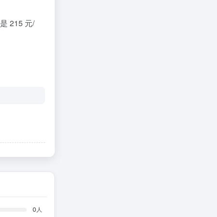
215 元/
0
人