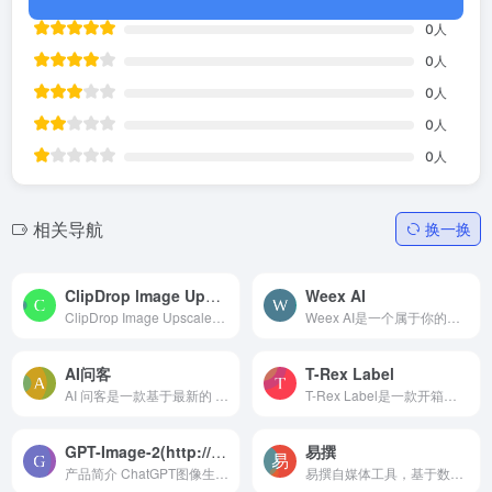
0
人
0
人
0
人
0
人
0
人
相关导航
换一换
ClipDrop lmage Upscaler
Weex AI
ClipDrop Image Upscaler是一款图像放大、增强工具，可以在几秒钟内将图像进行放大、去噪和增强。您只需点击、粘贴或拖放最多10个文件，即可开始使用。它可以将图像放大2倍或4倍，...
Weex AI是一个属于你的人工智能知识机器人，支持最新的ChatGPT4.0，还包含了Claude-2/Instant，GPT-4-32K以及一系列如谷歌搜索、必应搜索、语音合成等功能，你可以和它聊天，提出...
AI问客
T-Rex Label
AI 问客是一款基于最新的 AI 大模型技术开发的智能问答与内容创作应用。提供百余个垂直化的应用场景，覆盖职场、生活、文学、教育等多个领域，为用户提供专业个性化的解答和灵感激...
T-Rex Label是一款开箱即用的智能数据标注工具。基于自研的T-Rex2模型，T-Rex Label实现了零样本目标检测，极大提升了标注效率和准确性。无需复杂的语言描述和手动操作，用户只需...
GPT-Image-2(http://chatgpt.com/images)：ChatGPT图像生成器，专业视觉创作
易撰
产品简介 ChatGPT图像生成服...
易撰自媒体工具，基于数据挖掘技术把各大自媒体平台内容进行整合分析，为自媒体作者提供在运营过程中需要用到的实时热点追踪、爆文素材、视频素材、微信文章编辑器排版,标题生成及...