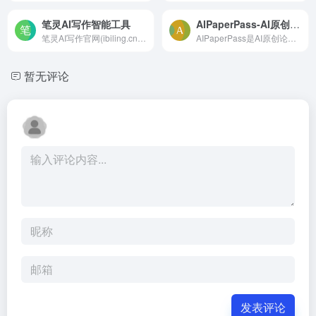
笔灵AI写作智能工具
AIPaperPass-AI原创论文写作平台
笔灵AI写作官网(ibiling.cn) - 国内领先的AI写作助手与智能工具。专为提高写作效率而设计，提供免费的AI文章改写、论文辅助、商业计划书撰写等服务。无论是学术写作还是商业文案，笔灵AI写作都能快速生成高质量内容，简化您的写作过程。
AIPaperPass是AI原创论文写作平台，10分钟产出3万字，提供真实网络数据、图、表、公式、代码，不限次2000字3级大纲，附带ppt、开题报告、任务书、40篇真实参考文献。
暂无评论
发表评论