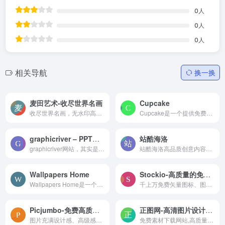
0
人
0
人
0
人
相关导航
换一换
麦田艺术-收尽世界名画
Cupcake
收尽世界名画，无水印高清油画免费下载
Cupcake是一个提供免费高清摄影图片素材的网站。所有图片均由Jonas Wimmerström拍摄，根据创意共享许可证CC0发布，意味着您可以自由地复制、修改、分发和执行这些作品，即使是出于...
graphicriver – PPT模板素材
站酷海洛
graphicriver网站，其实是一个综合型网站里面音视频以及位图和矢量图素材。其中最为重要的自然是PPT素材非常丰富。对于国内大多数的图表素材，一般都是在这里获取，而且风格多样化，主题也丰富。
站酷海洛高品质创意内容共享平台_正版图片_视频_字体_音乐素材交易平台_站酷旗下品牌
Wallpapers Home
Stockio-高质量的免费素材网站
Wallpapers Home是一个国外优秀的超高清4K电脑桌面壁纸的网站，主要提供超高清的4K电脑桌面壁纸和手机锁屏壁纸。该网站拥有丰富的壁纸类型，包括抽象、艺术、游戏、汽车等多种背景...
千上万免费矢量图标、图片和视频、字体的素材资源网站
Picjumbo-免费高质量素材网
正图网-高清图片设计素材图库网站
图片充满设计感、高级感的素材网站
免费素材下载网站,高质量模板高清图片设计素材图库