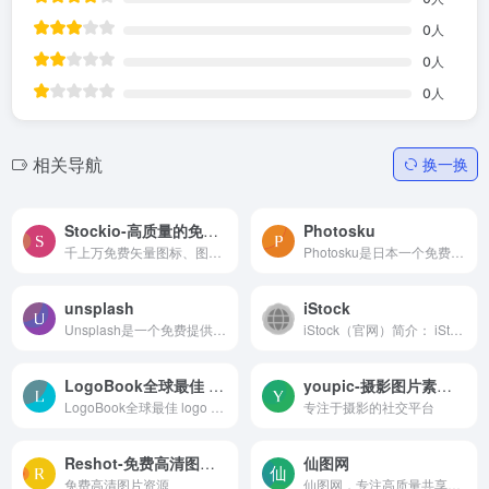
0
人
0
人
0
人
相关导航
换一换
Stockio-高质量的免费素材网站
Photosku
千上万免费矢量图标、图片和视频、字体的素材资源网站
Photosku是日本一个免费的高清图片素材库，提供超过7000张高清分辨率的照片。这个网站每天都会更新图片，涵盖了风景、建筑、动物、人物、食物、花卉等多种类别，并且每张照片都有...
unsplash
iStock
Unsplash是一个免费提供高清免版税图片素材网站。用户可以在这里找到并下载各种高分辨率的照片，用于个人或商业项目。
iStock（官网）简介： iSto...
LogoBook全球最佳 logo 设计作品集合网站
youpic-摄影图片素材网站
LogoBook全球最佳 logo 设计作品集合网站
专注于摄影的社交平台
Reshot-免费高清图片资源的站点
仙图网
免费高清图片资源
仙图网，专注高质量共享素材下载的网站！提供医美素材，地产素材，旅游素材，汽车素材，矢量图素材，免扣元素，PPT模板等高品质设计源文件下载。