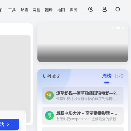
件
工具
邮箱
网盘
翻译
地图
识图
打开网站
实现完美...
网址
周榜
月榜
潦草影视—潦草独播国语电影—2023最新国语大片—免费国语潦草电影网-潦草影视将以最新最快的速度为你提供：最新电影电视剧的介绍和高速观看地址，好看的电影电视剧在线观看尽在潦草影视，为了更好的服务您，我们正在努力做最好的电影电视剧网站！
潦草影视将以最新最快的速度为你提供：最新电影电视剧的介绍和高速观看地址，好看的电影电视剧在线观看尽在潦草影视，为了更好的服务您，我们正在努力做最好的电影电视剧网站！
最新电影大片 – 高清播播影院 – 最新好看的电视剧免费在线观看 _ 玄天影视-玄天影视(sxqsgd.com)提供最全的最新电影大片，最热电视剧，韩国电视剧、香港TVB电视剧、韩剧、日剧、美剧、综艺、动漫的在线观看，无需下载任何播放器即可在线免费观看，每天第一时间更新，欢迎影迷到玄天
玄天影视(sxqsgd.com)提供最全的最新电影大片，最热电视剧，韩国电视剧、香港TVB电视剧、韩剧、日剧、美剧、综艺、动漫的在线观看，无需下载任何播放器即可在线免费观看，每天第一时间更新，欢迎影迷到玄天
站