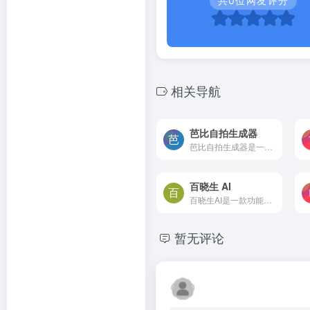
共
0
位网友评分
相关导航
芭比自拍生成器
芭比自拍生成器是一个在线平台，用户可以将自己变身为芭比或肯恩，瞬间成为一个标志性的角色。您可以点击按钮生成个性化的芭比或肯恩自拍照片。
百晓生 AI
百晓生AI是一款功能全面、基于百度文心、阿里通义、讯飞星火、OpenAI等国内外知名大模型及自研开源大模型聚合而成的人工智能实用工具。它能够为大家提供一站式的服务，帮助解决各...
暂无评论