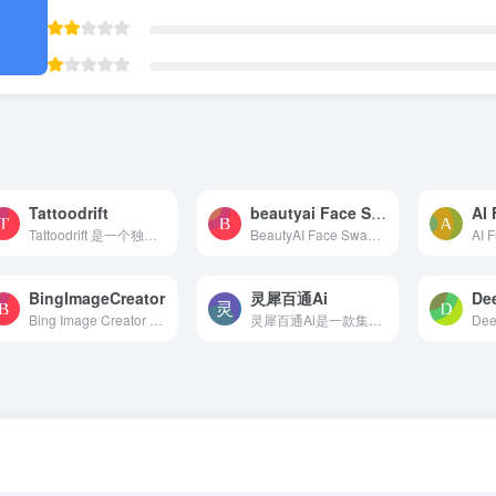
Tattoodrift
beautyai Face Swap
Tattoodrift 是一个独特艺术生成纹身的平台，专门提供独特且富有艺术感的生成纹身设计。使用这个平台非常简单，您只需要描述您的纹身构思，24小时内就能收到多个纹身设计。您可以...
BeautyAI Face Swap 是一种利用人工智能技术进行面部交换的工具。它可以在照片或视频中将一个人的脸部特征与另一个人的脸部特征进行交换，创造出逼真的合成图像或视频。这种技术通...
BingImageCreator
灵犀百通Ai
Bing Image Creator 是一款易于使用且功能强大的 AI 图像生成器，可让您创建令人惊叹的迪士尼皮克斯海报。只需输入几个描述性句子和 AI 技术，即可将您的想法转化为高质量的图像。
灵犀百通Ai是一款集成了AI聊...