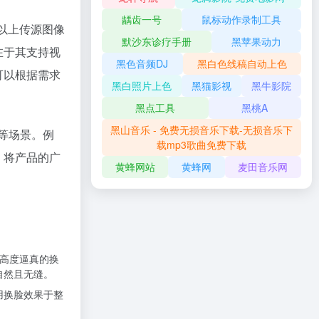
龋齿一号
鼠标动作录制工具
可以上传源图像
默沙东诊疗手册
黑苹果动力
在于其支持视
黑色音频DJ
黑白色线稿自动上色
可以根据需求
黑白照片上色
黑猫影视
黑牛影院
黑点工具
黑桃A
黑山音乐 - 免费无损音乐下载-无损音乐下
享等场景。例
载mp3歌曲免费下载
，将产品的广
黄蜂网站
黄蜂网
麦田音乐网
间的高度逼真的换
自然且无缝。
用换脸效果于整