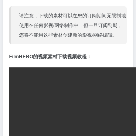
请注意，下载的素材可以在您的订阅期间无限制地
使用在任何影视/网络制作中，但一旦订阅到期，
您将不能用这些素材创建新的影视/网络编辑。
FilmHERO的视频素材下载视频教程：