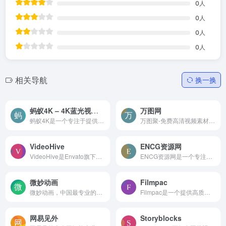
0
人
0
人
0
人
0
人
相关导航
换一换
蚂蚁4K – 4K蓝光视频下载网站
万图网
蚂蚁4K是一个专注于提供4K视频下载服务的网站，致力于为影视爱好者和专业人士提供海量、高清、无广告、无水印的4K视频资源。在这个网站上，你可以轻松找到各种类型的4K视频，包括...
万图聚-免费高清视频素材，AE模板片头视频素材下载
VideoHive
ENCG资源网
VideoHive是Envato旗下的一个提供高品质视频素材和模板的网站，包括After Effects模板、视频模板、音效等，目前数量已经达到了546万+，且每天都会更新最新的热点视频素材。所有素...
ENCG资源网是一个专注于分享全网CG资源分享的网站，提供优质的CG资源以及教程，共学习共进步!
微妙动画
Filmpac
微妙动画，中国最专业的影视和游戏动画师、特效师聚集地，已经吸引了上万名才华横溢的动画师和特效师加入。这里不仅有海量的CG模型下载资源，还有数不尽的影视游戏动画教程，以及...
Filmpac是一个提供高质量、电影级别的4K视频素材的平台，专为内容创作者设计。它提供了一系列的视频素材，每组至少包含三个片段，平均九个片段一组，有些还包含几十个镜头。这些素...
网易见外
Storyblocks