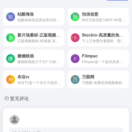
站酷海洛
拍信创意
站酷海洛高品质创意内容共享平台_正版图片_视频_字体_音乐素材交易平台_站酷旗下品牌
800万段优质1080P 4K视频素材-拍信创意视频-中国领先的创意内容素材平台
新片场素材-正版视频素材,AE模板,音乐,图片素材交易平台
Stockio-高质量的免费素材网站
正版视频素材,AE模板,音乐,图片素材交易平台
千上万免费矢量图标、图片和视频、字体的素材资源网站
微镜映画
Filmpac
微镜映画致力于为广大影视后期设计师打造相互交流，提供免费AE模板、AE教程、AE工程文件、MAYA教程、各种后期软件、摄影教程等各要素素材下载。
Filmpac是一个提供高质量、电影级别的4K视频素材的平台，专为内容创作者设计。它提供了一系列的视频素材，每组至少包含三个片段，平均九个片段一组，有些还包含几十个镜头。这些素...
布谷tv
万图网
布谷TV是一个专注于提供4K超清视频下载的网站，包括各种电影、剧集、演示片等。该网站资源丰富，涵盖了4K蓝光原盘资源、4K电影、4K剧集等多个专区，且完全免费，质量极高。
万图聚-免费高清视频素材，AE模板片头视频素材下载
暂无评论