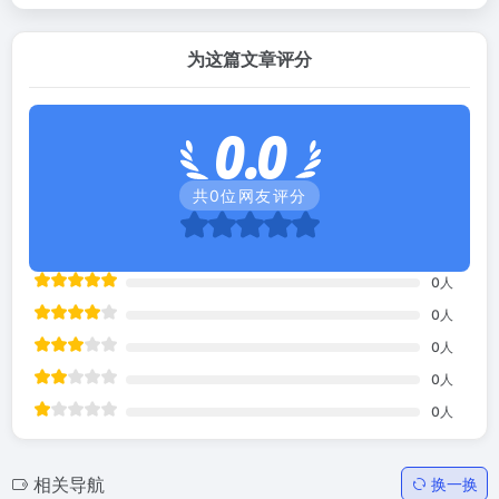
为这篇文章评分
0.0
共
0
位网友评分
0
人
0
人
0
人
0
人
0
人
相关导航
换一换