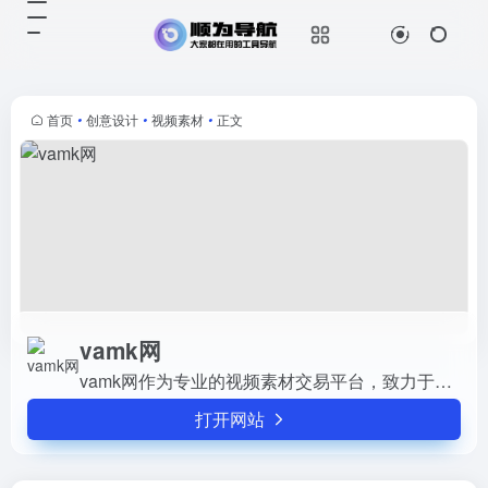
vamk网
打开网站
vamk网作为专业的视频素材交易平
台，致力于为广大影视创作者、企业
客户提供优质、高清的视频素材，以
首页
•
创意设计
•
视频素材
•
正文
及便捷、安全的交易体验。在这里，
您可以轻松找到原拍摄高清视频素...
vamk网
vamk网作为专业的视频素材交易平台，致力于为广大影视创作者、企业客户提供优质、高清的视频素材，以及便捷、安全的交易体验。在这里，您可以轻松找到原拍摄高清视频素材，海量资...
打开网站