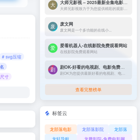
大师兄影视 – 2025最新全集电影电视剧_高清短剧视频免费在线观看-大师兄影视致力于为您提供精彩的观影选择，包括热门电影、电视剧、短剧、最新综艺节目和经典动漫。我们实时更新影片，确保您能享受最新、最全面的在线电影免费观看，更多高清资源尽在大师兄影院网。
大师兄影视致力于为您提供精彩的观影选择，包括热门电影、电视剧、短剧、最新综艺节目和经典动漫。我们实时更新影片，确保您能享受最新、最全面的在线电影免费观看，更多高清资源尽在大师兄影院网。
废文网
废文网是一个多功能的在线小...
爱看机器人-在线影院免费观看网站
在线影院免费观看网站
# svg压缩
命名
剧OK-好看的电视剧、电影免费在线播放
剧OK为您提供最新好看的电视剧、电影免费在线播放，致力于给广大的互联网用户带来最丰富精彩影视内容,影视大全电视剧每日实时更新，影视大全专注打造精品电影网站！
片尺寸
查看完整榜单
标签云
龙部落电影
龙部落影院
龙部落
龙轩导航
龙腾影院-免费电影网