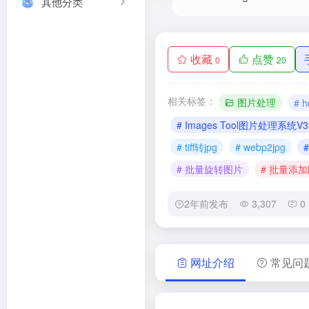
其他分类
收藏
点赞
0
20
相关标签：
图片处理
# h
# Images Tool图片处理系统V3
# tiff转jpg
# webp2jpg
#
# 批量旋转图片
# 批量添
2年前发布
3,307
0
网址介绍
常见问