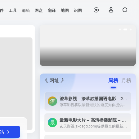
件
工具
邮箱
网盘
翻译
地图
识图
打开网站
复性的工...
网址
周榜
月榜
潦草影视—潦草独播国语电影—2023最新国语大片—免费国语潦草电影网-潦草影视将以最新最快的速度为你提供：最新电影电视剧的介绍和高速观看地址，好看的电影电视剧在线观看尽在潦草影视，为了更好的服务您，我们正在努力做最好的电影电视剧网站！
潦草影视将以最新最快的速度为你提供：最新电影电视剧的介绍和高速观看地址，好看的电影电视剧在线观看尽在潦草影视，为了更好的服务您，我们正在努力做最好的电影电视剧网站！
最新电影大片 – 高清播播影院 – 最新好看的电视剧免费在线观看 _ 玄天影视-玄天影视(sxqsgd.com)提供最全的最新电影大片，最热电视剧，韩国电视剧、香港TVB电视剧、韩剧、日剧、美剧、综艺、动漫的在线观看，无需下载任何播放器即可在线免费观看，每天第一时间更新，欢迎影迷到玄天
玄天影视(sxqsgd.com)提供最全的最新电影大片，最热电视剧，韩国电视剧、香港TVB电视剧、韩剧、日剧、美剧、综艺、动漫的在线观看，无需下载任何播放器即可在线免费观看，每天第一时间更新，欢迎影迷到玄天
站