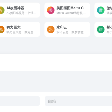
AI改图神器
美图抠图Meitu Cutout
傲
AI改图神器是一个强大的在线图片编辑器，集成了多种功能，包括图片编辑、无损放大、智能抠图、去除水印以及文件格式转换等。无需下载安装
Meitu Cutout为您提供免费的图片背景去除工具。只需几步简单操作，您就可以去除图片背景并获得高质量的透明图像。立即体验我们强大的在线编辑功能。
鸭力巨大
水印云
鸭力巨大是一款完全免费的在线图片/视频压缩工具，一键压缩，极大释放您的存储空间。支持mp4、avi、flv、mov等多种格式视频，压缩质量/大小可调节。
水印云是一款多功能去水印软件，可以帮助用户轻松解决视频和图片去水印的烦恼。还提供了在线抠图等多项功能，让您可以轻松地去除水印。