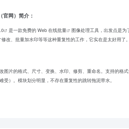
（官网）简介：
.0
是一款免费的 Web 在线
批量
图像处理工具，出发点是为
寸修改、批量加水印等等这种重复性的工作，它实在是太好用了
。
0可以批量修改图⽚的格式、尺⼨、变换、⽔印、修剪、重命名。⽀持的格
点⼉难受）。模块划分明显，不存在重复性的跳转拖泥带⽔。