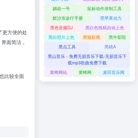
龋齿一号
鼠标动作录制工具
默沙东诊疗手册
黑苹果动力
黑色音频DJ
黑白色线稿自动上色
了更方便的处
黑白照片上色
黑猫影视
黑牛影院
。界面简洁，
黑点工具
黑桃A
黑山音乐 - 免费无损音乐下载-无损音乐下
载mp3歌曲免费下载
黄蜂网站
黄蜂网
麦田音乐网
式也⽐较全⾯