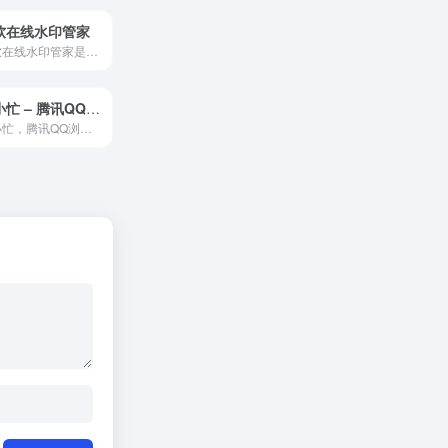
软在线水印管家
傲软在线水印管家是一款专业的去水印应用，一键去除图片/视频水印，让您轻松摆脱logo、日期、文字、标志、污渍等瑕疵。
帮小忙 – 腾讯QQ浏览器在线工具箱平台
帮小忙，腾讯QQ浏览器在线工具箱平台，提供证件照生成，表情包制作，PDF转换，文字提取，二维码生成，数据校验、照片修复、插件安装等在线服务，让你无忧生活。