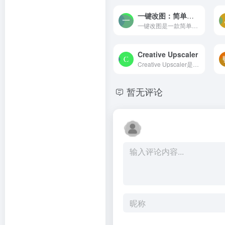
一键改图：简单好用的在线图片处理工具
一键改图是一款简单易用的在线图片处理工具，可轻松完成以下工作：在线压缩图片质量、压缩图片尺寸、生成图片缩略图、裁剪图片、生成图片内切圆、生成图片圆角、图片格式转换、给...
Creative Upscaler
Creative Upscaler是Stability AI推出的一款图像增强工具。它能够将输入的图像提升到4K分辨率，即使原始图像的质量较低。这款工具的特点在于，它不仅仅是一个简单的图像放大工具，...
暂无评论