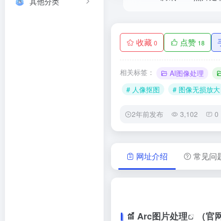
其他分类
收藏
点赞
0
18
相关标签：
AI图像处理
# 人像抠图
# 图像无损放大
2年前发布
3,102
0
网址介绍
常见问
Arc图片处理
（官