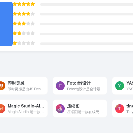
即时灵感
Fotor懒设计
YA
即时灵感是由JS Design开发的一款基于人工智能的AI绘画工具，可根据用户的文字描述或上传的图片生成不同风格的艺术作品，旨在为个人设计师提供一个快速、便捷、有趣的创作平台。
Fotor懒设计是全球最受欢迎的在线图片制作神器、平面设计工具和在线平面设计软件之一,提供海量海报,PPT,邀请函,banner,名片,logo等免费设计素材和模板,可在线一键稿定设计印刷,并...
Magic Studio-AI图像编辑和创建的工具
压缩图
ti
Magic Studio 是一款利用 AI 技术进行图像编辑和创建的工具。
压缩图是一款在线无损图片压缩工具，支持批量图片压缩jpg、jpeg、png、gif、tiff、webp、jp2等格式，并提供图片压缩指定大小，无损压缩90%。