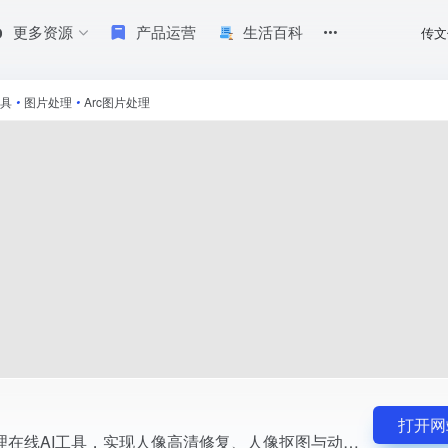
更多资源
产品运营
生活百科
传文
动漫增强！让你的老照片焕然一新，轻松转换为高质量新照片和趣味动漫风格图
具
•
图片处理
•
Arc图片处理
打开网
腾讯ARC照片处理在线AI工具，实现人像高清修复、人像抠图与动漫增强！让你的老照片焕然一新，轻松转换为高质量新照片和趣味动漫风格图片