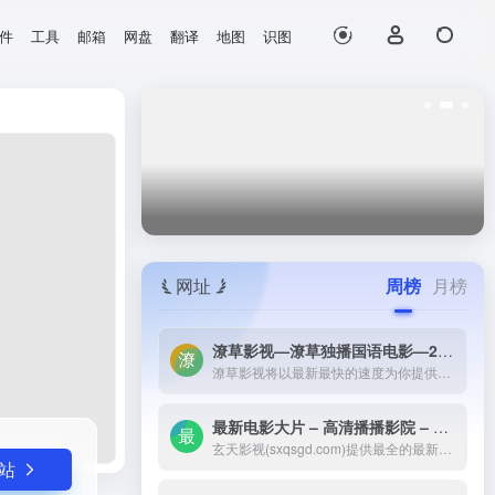
件
工具
邮箱
网盘
翻译
地图
识图
打开网站
片
网址
周榜
月榜
潦草影视—潦草独播国语电影—2023最新国语大片—免费国语潦草电影网-潦草影视将以最新最快的速度为你提供：最新电影电视剧的介绍和高速观看地址，好看的电影电视剧在线观看尽在潦草影视，为了更好的服务您，我们正在努力做最好的电影电视剧网站！
潦草影视将以最新最快的速度为你提供：最新电影电视剧的介绍和高速观看地址，好看的电影电视剧在线观看尽在潦草影视，为了更好的服务您，我们正在努力做最好的电影电视剧网站！
最新电影大片 – 高清播播影院 – 最新好看的电视剧免费在线观看 _ 玄天影视-玄天影视(sxqsgd.com)提供最全的最新电影大片，最热电视剧，韩国电视剧、香港TVB电视剧、韩剧、日剧、美剧、综艺、动漫的在线观看，无需下载任何播放器即可在线免费观看，每天第一时间更新，欢迎影迷到玄天
玄天影视(sxqsgd.com)提供最全的最新电影大片，最热电视剧，韩国电视剧、香港TVB电视剧、韩剧、日剧、美剧、综艺、动漫的在线观看，无需下载任何播放器即可在线免费观看，每天第一时间更新，欢迎影迷到玄天
站