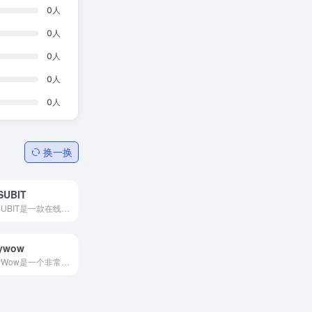
0
人
0
人
0
人
0
人
0
人
换一换
SUBIT
YASUBIT是一款在线视频和图片压缩工具。它支持MP4、MOV、MKV和M4V等视频格式以及JPEG、PNG、TIFF、GIF等图片格式的压缩。对于图片压缩，免费版每次可上传20张图片，每张图片大小限...
nywow
TinyWow是一个非常实用的在线图片去背景抠图工具，可以帮助用户快速、方便地去除图片背景，抠出自己想要的透明图片内容。无论是电脑还是手机，无需额外安装软件或工具，只需在浏览...