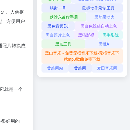
龋齿一号
鼠标动作录制工具
复
、
人像抠
默沙东诊疗手册
黑苹果动力
能，方便用户
黑色音频DJ
黑白色线稿自动上色
黑白照片上色
黑猫影视
黑牛影院
黑点工具
黑桃A
通照片转换成
黑山音乐 - 免费无损音乐下载-无损音乐下
载mp3歌曲免费下载
黄蜂网站
黄蜂网
麦田音乐网
它就是一个
是很好用的，