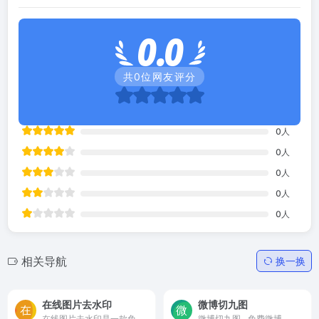
0.0
共
0
位网友评分
0
人
0
人
0
人
0
人
0
人
相关导航
换一换
在线图片去水印
微博切九图
在线图片去水印是一款免费安全的在线去除图片水印工具。水印去除，简单高效，让您轻松去除图片水印、日期、文字、标志、污渍等瑕疵。
微博切九图 - 免费微博、朋友圈、空间切九图工具 - 在线切九宫格、四宫格。