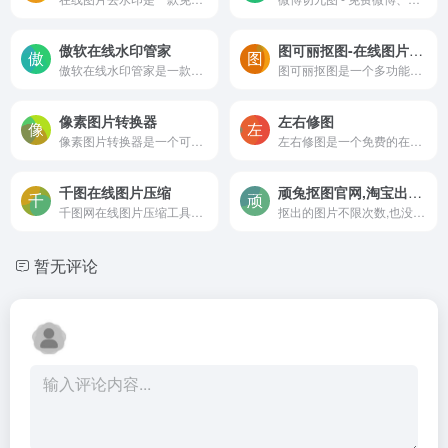
傲软在线水印管家
图可丽抠图-在线图片编辑软件，一键抠图、视频剪辑、照片动漫，让图片编辑变得简单有趣
傲软在线水印管家是一款专业的去水印应用，一键去除图片/视频水印，让您轻松摆脱logo、日期、文字、标志、污渍等瑕疵。
图可丽抠图是一个多功能的免费在线图片编辑软件，它可以帮助您进行一键抠图、视频剪辑、照片动漫等操作。您可以在线直接使用，也可以下载到您的手机或者电脑上使用。它支持多种图...
像素图片转换器
左右修图
像素图片转换器是一个可以将图片转换为像素风格的在线工具。您可以上传您想要处理的图片，然后调整像素精度，添加文字，或者输出CSS样式，帮助我们非常方便的实现将一张普通的图片...
左右修图是一个免费的在线去水印、在线抠图网站，集图片去水印、视频去水印、在线去水印、在线抠图等多功能为一体，使用AI去水印、抠图技术，为您解决图片素材处理的烦恼。
千图在线图片压缩
顽兔抠图官网,淘宝出品的免费在线抠图神器
千图网在线图片压缩工具，一键调整图片大小，支持JPG/PNG/WebP等格式图片在线无损压缩，用图快捷方便。
抠出的图片不限次数,也没有质量限制,免费下载!还能20张图片同时抠图，每张图片最大能到5M!顽兔是一款在线智能批量抠图工具。平时我们用 PS 抠图可能要花几十分钟，但在顽兔这儿，几秒钟就搞定 20 张！
暂无评论