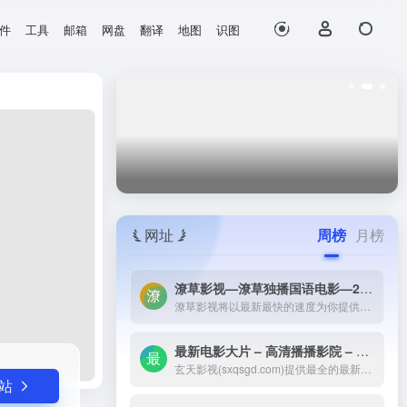
件
工具
邮箱
网盘
翻译
地图
识图
打开网站
网址
周榜
月榜
潦草影视—潦草独播国语电影—2023最新国语大片—免费国语潦草电影网-潦草影视将以最新最快的速度为你提供：最新电影电视剧的介绍和高速观看地址，好看的电影电视剧在线观看尽在潦草影视，为了更好的服务您，我们正在努力做最好的电影电视剧网站！
潦草影视将以最新最快的速度为你提供：最新电影电视剧的介绍和高速观看地址，好看的电影电视剧在线观看尽在潦草影视，为了更好的服务您，我们正在努力做最好的电影电视剧网站！
最新电影大片 – 高清播播影院 – 最新好看的电视剧免费在线观看 _ 玄天影视-玄天影视(sxqsgd.com)提供最全的最新电影大片，最热电视剧，韩国电视剧、香港TVB电视剧、韩剧、日剧、美剧、综艺、动漫的在线观看，无需下载任何播放器即可在线免费观看，每天第一时间更新，欢迎影迷到玄天
玄天影视(sxqsgd.com)提供最全的最新电影大片，最热电视剧，韩国电视剧、香港TVB电视剧、韩剧、日剧、美剧、综艺、动漫的在线观看，无需下载任何播放器即可在线免费观看，每天第一时间更新，欢迎影迷到玄天
站