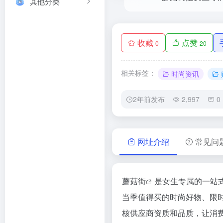
其他分类
收藏
点赞
0
20
相关标签：
时尚资讯
2年前发布
2,997
0
网址介绍
常见问
蘑菇街
是女生专属的一站
当季值得买的时尚好物、限
核供应商资质和品质，让消