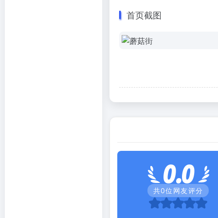
首页截图
0.0
共
0
位网友评分