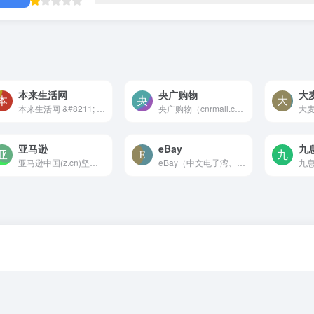
本来生活网
央广购物
大
本来生活网 &#8211; 中国家庭...
央广购物（cnrmall.com）-是...
亚马逊
eBay
九
亚马逊中国(z.cn)坚持“以客户...
eBay（中文电子湾、亿贝、易...