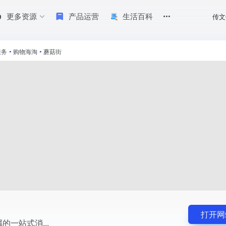
更多资源
产品运营
生活百科
传文
服务
•
购物海淘
•
蘑菇街
打开网
的一站式消...