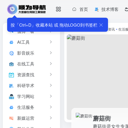
首页
技术博客
蘑菇街
蘑菇街是女生专属的一站式消...
按「Ctrl+D」收藏本站 或 拖动LOGO到书签栏
首页
•
生活服务
•
时尚资讯
•
生活
值得一看
AI工具
影音娱乐
在线工具
资源查找
科研学术
学习网站
生活服务
蘑菇街
新媒运营
蘑菇街是女生专属