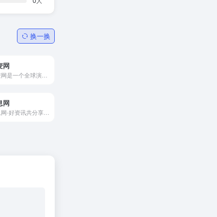
0
人
换一换
麦网
大麦网是一个全球演出赛事官...
息网
九息网-好资讯共分享！九息娱乐与您分享明星八卦,影视综艺,奇闻趣事,社会万象等好料资讯！