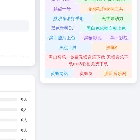
龋齿一号
鼠标动作录制工具
默沙东诊疗手册
黑苹果动力
黑色音频DJ
黑白色线稿自动上色
黑白照片上色
黑猫影视
黑牛影院
黑点工具
黑桃A
黑山音乐 - 免费无损音乐下载-无损音乐下
载mp3歌曲免费下载
黄蜂网站
黄蜂网
麦田音乐网
0
人
0
人
0
人
0
人