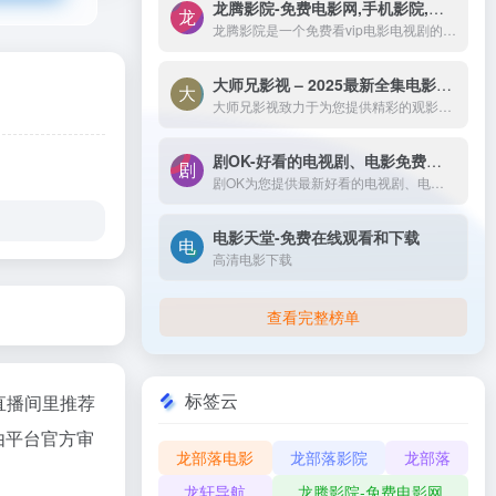
龙腾影院-免费电影网,手机影院,高清影视大全-龙腾影院是一个免费看vip电影电视剧的网站，拥有海量、优质、高清电影和好看的电视剧，搞笑综艺及新番动漫，无须会员即可无广告观看全网影视作品，看电影来龙腾影院准没错。
龙腾影院是一个免费看vip电影电视剧的网站，拥有海量、优质、高清电影和好看的电视剧，搞笑综艺及新番动漫，无须会员即可无广告观看全网影视作品，看电影来龙腾影院准没错。
大师兄影视 – 2025最新全集电影电视剧_高清短剧视频免费在线观看-大师兄影视致力于为您提供精彩的观影选择，包括热门电影、电视剧、短剧、最新综艺节目和经典动漫。我们实时更新影片，确保您能享受最新、最全面的在线电影免费观看，更多高清资源尽在大师兄影院网。
大师兄影视致力于为您提供精彩的观影选择，包括热门电影、电视剧、短剧、最新综艺节目和经典动漫。我们实时更新影片，确保您能享受最新、最全面的在线电影免费观看，更多高清资源尽在大师兄影院网。
剧OK-好看的电视剧、电影免费在线播放
剧OK为您提供最新好看的电视剧、电影免费在线播放，致力于给广大的互联网用户带来最丰富精彩影视内容,影视大全电视剧每日实时更新，影视大全专注打造精品电影网站！
电影天堂-免费在线观看和下载
高清电影下载
查看完整榜单
标签云
直播间里推荐
由平台官方审
龙部落电影
龙部落影院
龙部落
龙轩导航
龙腾影院-免费电影网