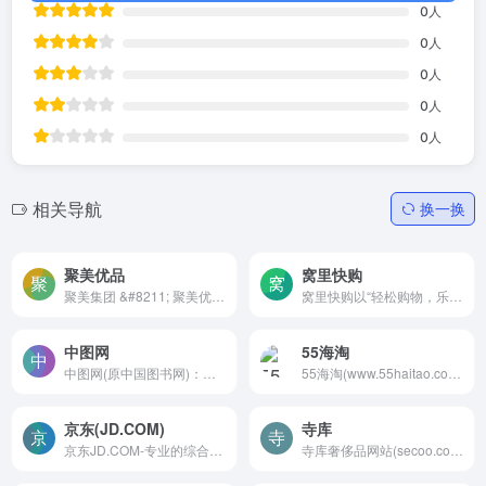
0
人
0
人
0
人
0
人
0
人
相关导航
换一换
聚美优品
窝里快购
聚美集团 &#8211; 聚美优品 &...
窝里快购以“轻松购物，乐享生...
中图网
55海淘
中图网(原中国图书网)：网上...
55海淘(www.55haitao.com)成...
京东(JD.COM)
寺库
京东JD.COM-专业的综合网上购物商城，为您提供正品低价的购物选择、优质便捷的服务体验。商品来自全球数十万品牌商家，囊括家电、手机、电脑、服装、居家、母婴、美妆、个护、食品、生鲜等丰富品类，满足各种购物需求。
寺库奢侈品网站(secoo.com)作...