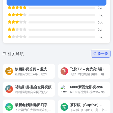
0
人
0
人
0
人
0
人
0
人
相关导航
换一换
饭团影视首页 – 蓝光电影电视剧的天堂-饭团影视成立4年，致力于为用户提供高清不卡影视片源，广受大家喜爱，如今强势回归，饭团回来了！
飞快TV – 免费高清影视在线播放网盘下载
饭团影视成立4年，致力于为用户提供高清不卡影视片源，广受大家喜爱，如今强势回归，饭团回来了！
飞快TV提供热门电影、电视剧、综艺、动漫等视频，多线路无广告极速播放
哒哒影漫-整合全网视频
6080新视觉影视-yy6080最新电视剧电影免费在线观看-6080新视觉影视(www.sipso.com.cn)打造专业在线电影视频网站,yy6080新视觉影院高清在线播放服务,新视觉影院是国内专业电影、电视剧、动漫、综艺等节目视频点播平台,每天第一时间更新最新电影和电视剧,是影迷爱好
哒哒影漫整合全网视频,2025最新VIP电影电视剧,,搞笑动漫综艺,美剧港剧节目提供给各大网友高清免费在线观看。
6080新视觉影视(www.sipso.com.cn)打造专业在线电影视频网站,yy6080新视觉影院高清在线播放服务,新视觉影院是国内专业电影、电视剧、动漫、综艺等节目视频点播平台,每天第一时间更新最新电影和电视剧,是影迷爱好
最新电影|剧集|BT|字幕下载 – 下片网-下片网为广大影迷朋友们提供最新最热门的迅雷电影下载。我们专注于高清电影下载服务，全力打造优秀的BT种子、迅雷种子下载网站！
茶杯狐（Cupfox）‌-片荒剧荒就来茶杯狐‌
下片网为广大影迷朋友们提供最新最热门的迅雷电影下载。我们专注于高清电影下载服务，全力打造优秀的BT种子、迅雷种子下载网站！
茶杯狐（Cupfox）‌是一个聚合型影视资源搜索引擎，提供电影、电视剧、动漫等内容的免费在线观看与下载服务，具有资源丰富、界面简洁的特点。