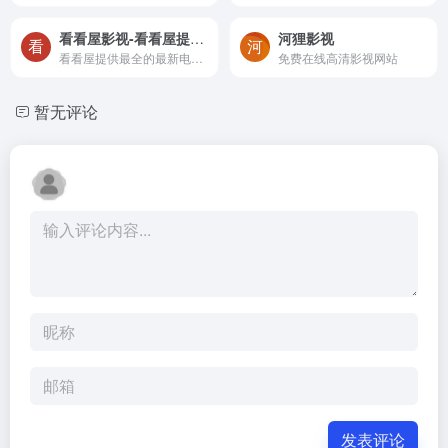
看看屋影视-看看屋提供最全的最新电视剧，2020最新电影，韩国电视剧、香港TVB电视剧、日本动漫、日剧、美剧、综艺的在线观看和剧集交流场所，西瓜影音在线观看高清电影，每天第一时间更新，放送好看的迅雷电影下载。
河狸影视
看看屋提供最全的最新电视剧，2020最新电影，韩国电视剧、香港TVB电视剧、日本动漫、日剧、美剧、综艺的在线观看和剧集交流场所，西瓜影音在线观看高清电影，每天第一时间更新，放送好看的迅雷电影下载。
免费在线高清影视网站
暂无评论
发表评论