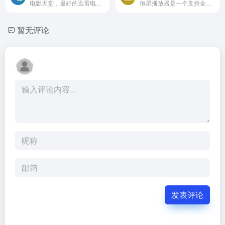
电影天堂，最好的迅雷电影下载网，分享最新电影,高清电影下载！
恒星播放器是一个支持全格式超高清真4K解码,蓝光HDR低占用,支持ISO文件直出的播放器.支持多显卡AI智能协同解码,流畅播放低延迟,拥有独家高速运动补偿算法,高帧电影极致享受,强大的插件扩展,支持madvr,自定义着
暂无评论
发表评论