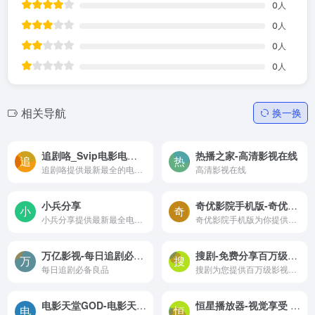
0
人
0
人
0
人
0
人
相关导航
换一换
追剧咯_Svip电影电视剧动漫免费在线播放的网站-追剧咯提供最新最全的电影,免费在线观看新片,以及各种好看的电影。更有丰富电影专题,电影分类,提供最全面影片信息,权威电影评分,忠实影迷的电影评论。
热播之家-高清影视在线
追剧咯提供最新最全的电影,免费在线观看新片,以及各种好看的电影。更有丰富电影专题,电影分类,提供最全面影片信息,权威电影评分,忠实影迷的电影评论。
高清影视在线
小兵分享
奇优影院手机版-奇优电影网
小兵分享提供最新最全电影、...
奇优影院手机版为你提供高清电影电视剧免费在线观看,奇优电影网最新视频影视动漫全部支持手机在线免费观看
万亿影视-每日追剧必备良品
搜剧-免费分享百万级影视资源，致力打造顶尖影视搜索引擎，让您畅享无忧！
每日追剧必备良品
搜剧为您提供百万级影视资源的免费分享，专注于打造顶尖的影视搜索引擎，让您畅享影视资源无忧。
电影天堂GOD-电影天堂，最好的迅雷电影下载网，分享最新电影,高清电影下载！
恒星播放器-视觉享受 随心而动-恒星播放器是一个支持全格式超高清真4K解码,蓝光HDR低占用,支持ISO文件直出的播放器.支持多显卡AI智能协同解码,流畅播放低延迟,拥有独家高速运动补偿算法,高帧电影极致享受,强大的插件扩展,支持madvr,自定义着