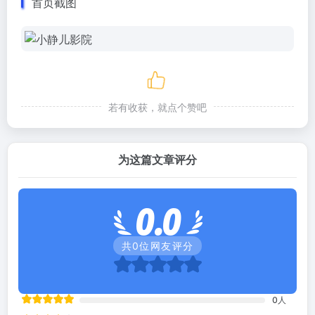
首页截图
若有收获，就点个赞吧
为这篇文章评分
0.0
共
0
位网友评分
0
人