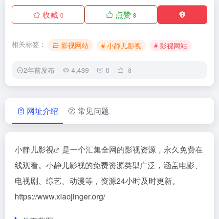
收藏
点赞
0
8
相关标签：
影视网站
# 小静儿影视
# 影视网站
2年前发布
4,489
0
8
网址介绍
常见问题
小静儿影视
是一个汇集全网的影视资源，永久免费在
线观看。小静儿影视的免费资源类型广泛，涵盖电影、
电视剧、综艺、动漫等，资源24小时及时更新。
https://www.xiaojinger.org/