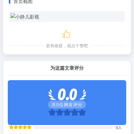
首页截图
若有收获，就点个赞吧
为这篇文章评分
0.0
共
0
位网友评分
0
人