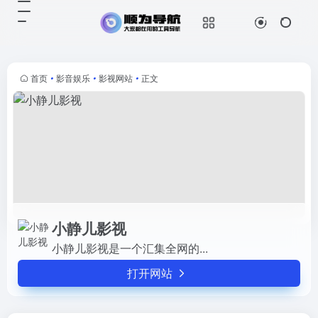
小静儿影视
打开网站
小静儿影视是一个汇集全网的...
首页
•
影音娱乐
•
影视网站
•
正文
小静儿影视
小静儿影视是一个汇集全网的...
打开网站