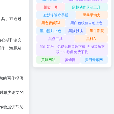
龋齿一号
鼠标动作录制工具
默沙东诊疗手册
黑苹果动力
工具。它通过
黑色音频DJ
黑白色线稿自动上色
黑白照片上色
黑猫影视
黑牛影院
黑点工具
黑桃A
核心期刊论文
黑山音乐 - 免费无损音乐下载-无损音乐下
作，海豚AI
载mp3歌曲免费下载
黄蜂网站
黄蜂网
麦田音乐网
您的写作提供
时减少论文的
作会提供常见