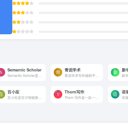
Semantic Scholar
青泥学术
Semantic Scholar是一个免费的、由人工智能推动的科学文献搜索和发现工具。索引了超过2亿篇学术论文，涵盖所有学科领域，包括科学、技术和医学（STM）以及社会科学与人文（SSH）等...
青泥学术写作辅助平台，由学术志出品，通过对国内人文社科领域的核心期刊文献进行AI大数据智能分析，为学术群体提供学术文献数据分析及智能学术写作一站式服务，解决学术选题，投...
百小应
Thorn写作
语
百小应是百川智能推出的首款AI助手，其能力被定义为懂搜索、会提问。百小应不仅可以随时回答用户提出的各种问题，还具备速读文件、整理资料、辅助创作等功能。同时，它拥有多轮搜...
Thorn 写作是一款一站式个人写作与建站平台。它提供了 GPT-4 加持的全功能文章编辑器和简洁实用的个人建站管理服务。用户可以在 Thorn 上收集创作灵感，完成文章撰写，分享或导出...