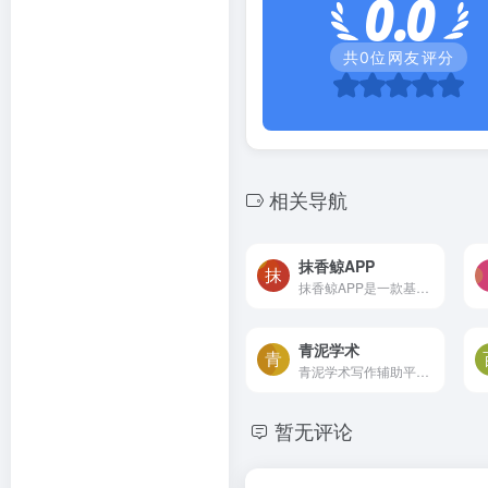
0.0
共
0
位网友评分
相关导航
抹香鲸APP
抹香鲸APP是一款基于人工智能技术的AI角色互动社交应用。用户可以与该应用创造的一系列鲜活角色进行实时互动，通过智能互动，用户能定制角色并享受实时聊天，同时AI角色会学习用户...
青泥学术
青泥学术写作辅助平台，由学术志出品，通过对国内人文社科领域的核心期刊文献进行AI大数据智能分析，为学术群体提供学术文献数据分析及智能学术写作一站式服务，解决学术选题，投...
暂无评论