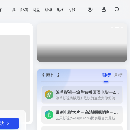
件
工具
邮箱
网盘
翻译
地图
识图
打开网站
助功能和服务，让您的写作效...
网址
周榜
月榜
潦草影视—潦草独播国语电影—2023最新国语大片—免费国语潦草电影网-潦草影视将以最新最快的速度为你提供：最新电影电视剧的介绍和高速观看地址，好看的电影电视剧在线观看尽在潦草影视，为了更好的服务您，我们正在努力做最好的电影电视剧网站！
潦草影视将以最新最快的速度为你提供：最新电影电视剧的介绍和高速观看地址，好看的电影电视剧在线观看尽在潦草影视，为了更好的服务您，我们正在努力做最好的电影电视剧网站！
最新电影大片 – 高清播播影院 – 最新好看的电视剧免费在线观看 _ 玄天影视-玄天影视(sxqsgd.com)提供最全的最新电影大片，最热电视剧，韩国电视剧、香港TVB电视剧、韩剧、日剧、美剧、综艺、动漫的在线观看，无需下载任何播放器即可在线免费观看，每天第一时间更新，欢迎影迷到玄天
玄天影视(sxqsgd.com)提供最全的最新电影大片，最热电视剧，韩国电视剧、香港TVB电视剧、韩剧、日剧、美剧、综艺、动漫的在线观看，无需下载任何播放器即可在线免费观看，每天第一时间更新，欢迎影迷到玄天
站