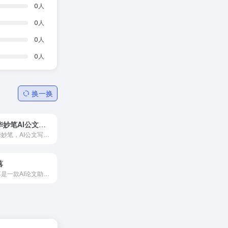
0
人
0
人
0
人
0
人
换一换
新华妙笔AI公文写作学习平台
新华妙笔，AI公文写作学习平台，由新华社媒体融合生产技术与系统国家重点实验室与博特智能公司联合研发。
落
语落是一款AI论文助手，结合了AI素材查询和内容改写的工具。它基于人工智能技术，具备写作辅助的功能。用户可以通过这款软件快速构建论文的整体结构，包括自动生成论文的框架、内...