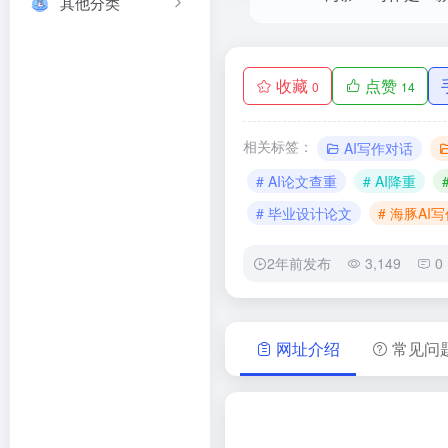
其他分类
收藏
点赞
0
14
相关标签：
AI写作对话
# AI论文查重
# AI降重
# 毕业设计论文
# 海豚AI
2年前发布
3,149
0
网址介绍
常见问