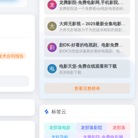
龙腾影院-免费电影网,手机影院,高清影视大全-龙腾影院是一个免费看vip电影电视剧的网站，拥有海量、优质、高清电影和好看的电视剧，搞笑综艺及新番动漫，无须会员即可无广告观看全网影视作品，看电影来龙腾影院准没错。
龙腾影院是一个免费看vip电影电视剧的网站，拥有海量、优质、高清电影和好看的电视剧，搞笑综艺及新番动漫，无须会员即可无广告观看全网影视作品，看电影来龙腾影院准没错。
大师兄影视 – 2025最新全集电影电视剧_高清短剧视频免费在线观看-大师兄影视致力于为您提供精彩的观影选择，包括热门电影、电视剧、短剧、最新综艺节目和经典动漫。我们实时更新影片，确保您能享受最新、最全面的在线电影免费观看，更多高清资源尽在大师兄影院网。
大师兄影视致力于为您提供精彩的观影选择，包括热门电影、电视剧、短剧、最新综艺节目和经典动漫。我们实时更新影片，确保您能享受最新、最全面的在线电影免费观看，更多高清资源尽在大师兄影院网。
剧OK-好看的电视剧、电影免费在线播放
剧OK为您提供最新好看的电视剧、电影免费在线播放，致力于给广大的互联网用户带来最丰富精彩影视内容,影视大全电视剧每日实时更新，影视大全专注打造精品电影网站！
 技术合同报告
电影天堂-免费在线观看和下载
高清电影下载
查看完整榜单
标签云
龙部落电影
龙部落影院
龙部落
龙轩导航
龙腾影院-免费电影网