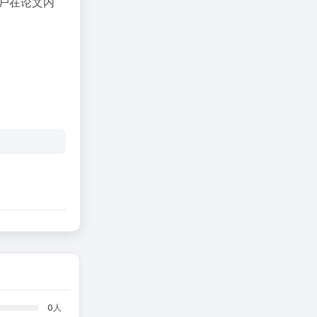
户在论文内
0
人