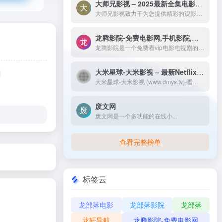
大师兄影视 – 2025最新全集电影电视剧_高清短剧视频免费在线观看-大师兄影视致力于为您提供精彩的观影选择，包括热门电影、电视剧、短剧、最新综艺节目和经典动漫。我们实时更新影片，确保您能享受最新、最全面的在线电影免费观看，更多高清资源尽在大师兄影院网。
大师兄影视致力于为您提供精彩的观影选择，包括热门电影、电视剧、短剧、最新综艺节目和经典动漫。我们实时更新影片，确保您能享受最新、最全面的在线电影免费观看，更多高清资源尽在大师兄影院网。
龙腾影院-免费电影网,手机影院,高清影视大全-龙腾影院是一个免费看vip电影电视剧的网站，拥有海量、优质、高清电影和好看的电视剧，搞笑综艺及新番动漫，无须会员即可无广告观看全网影视作品，看电影来龙腾影院准没错。
龙腾影院是一个免费看vip电影电视剧的网站，拥有海量、优质、高清电影和好看的电视剧，搞笑综艺及新番动漫，无须会员即可无广告观看全网影视作品，看电影来龙腾影院准没错。
大米星球-大米影视 – 最新Netflix新剧
大米星球-大米影视 (www.dmys.tv)-看我想看！提供最新Netflix新剧,最新2022年电影电视剧免费免费在线观看,韩剧最新韩国电影在线免费电影网
废文网
废文网是一个多功能的在线小...
查看完整榜单
标签云
龙部落电影
龙部落影院
龙部落
龙轩导航
龙腾影院-免费电影网