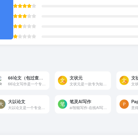
66论文（包过查重）
文状元
文
66论文写作是一个专业的AI论文写作助手，适用于720多个学科领域。该平台提供全面的论文写作支持，包括但不限于毕业论文和期刊论文。用户可以在短短10秒内获得一份千字论文大纲，以...
文状元是一款专为知识写作密集型工作者设计的AI创作工具。无论是写材料报告、学术论文、职场文书，还是提供创作灵感，文状元都能快速提供高质量内容，是你的一站式创作中心。
大以论文
笔灵AI写作
大以论文是一个专业的论文格式排版工具，支持快捷模式和编辑器模式，可以根据学校的要求和规范，一键完成论文格式排版，提供写作指导和数据安全保障。
ai智能写作-在线AI写作生成器