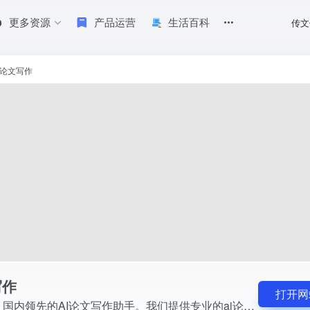
更多资源
产品运营
生活百科
传文
ai论文写作助手，各类论文写作服务，包括毕业论文模板、课程论文和计算机毕
I论文写作
写作
打开网
笔灵AI论文写作，国内领先的AI论文写作助手。我们提供专业的ai论文写作助手，各类论文写作服务，包括毕业论文模板、课程论文和计算机毕业论文等。