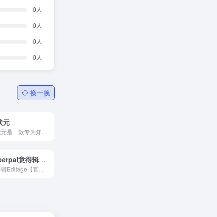
0
人
0
人
0
人
0
人
换一换
状元
文状元是一款专为知识写作密集型工作者设计的AI创作工具。无论是写材料报告、学术论文、职场文书，还是提供创作灵感，文状元都能快速提供高质量内容，是你的一站式创作中心。
Paperpal意得辑Editage-SCI论文润色
意得辑Editage【官网】是专业SCI论文润色公司，提供SCI论文润色,论文翻译,期刊论文投稿发表,论文查重等服务，拥有2000+国际博士学者。覆盖1300多门学科，是您一站式的国内学术SCI论文润色翻译机构。