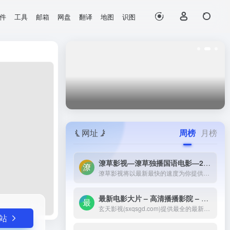
件
工具
邮箱
网盘
翻译
地图
识图
打开网站
业论文等。
网址
周榜
月榜
潦草影视—潦草独播国语电影—2023最新国语大片—免费国语潦草电影网-潦草影视将以最新最快的速度为你提供：最新电影电视剧的介绍和高速观看地址，好看的电影电视剧在线观看尽在潦草影视，为了更好的服务您，我们正在努力做最好的电影电视剧网站！
潦草影视将以最新最快的速度为你提供：最新电影电视剧的介绍和高速观看地址，好看的电影电视剧在线观看尽在潦草影视，为了更好的服务您，我们正在努力做最好的电影电视剧网站！
最新电影大片 – 高清播播影院 – 最新好看的电视剧免费在线观看 _ 玄天影视-玄天影视(sxqsgd.com)提供最全的最新电影大片，最热电视剧，韩国电视剧、香港TVB电视剧、韩剧、日剧、美剧、综艺、动漫的在线观看，无需下载任何播放器即可在线免费观看，每天第一时间更新，欢迎影迷到玄天
玄天影视(sxqsgd.com)提供最全的最新电影大片，最热电视剧，韩国电视剧、香港TVB电视剧、韩剧、日剧、美剧、综艺、动漫的在线观看，无需下载任何播放器即可在线免费观看，每天第一时间更新，欢迎影迷到玄天
站