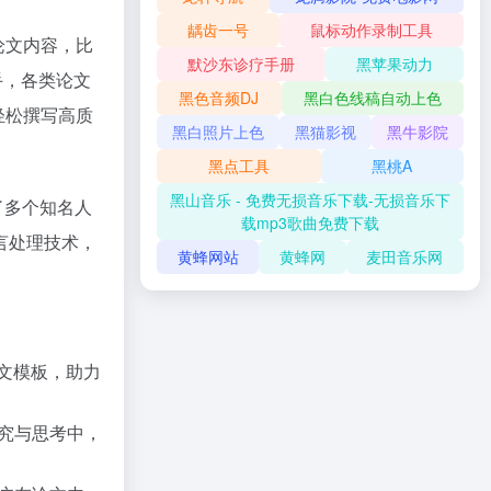
龋齿一号
鼠标动作录制工具
论文内容，比
默沙东诊疗手册
黑苹果动力
手，各类论文
黑色音频DJ
黑白色线稿自动上色
轻松撰写高质
黑白照片上色
黑猫影视
黑牛影院
黑点工具
黑桃A
黑山音乐 - 免费无损音乐下载-无损音乐下
了多个知名人
载mp3歌曲免费下载
言处理技术，
黄蜂网站
黄蜂网
麦田音乐网
文模板，助力
究与思考中，