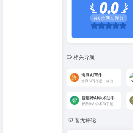
0.0
共
0
位网友评分
相关导航
海豚AI写作
海豚AI写作是一款由海外留学生发起，致力于提升写作效率的一站式中英文论文AI写作工具。它通过先进的AI技术，为科研工作者提供智能写作辅助功能和服务，让您的写作效率提升10倍。
智启特Ai学术助手
智启特AI学术助手是智启特AI旗下的一个网站，支持学术改写、润色，学术翻译以及论文检索等功能，专注于为学术场景提供综合解决方案。我们致力于帮助用户在学术研究、论文撰写和发...
暂无评论