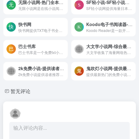
无限小说网-热门全本TXT电子书免费下载和在线阅读
SF轻小说-SF轻小说网提供海量日本轻小说,国产轻小说,动漫小说,轻小说在线阅读。
无限小说网是在线小说阅读平台，为广大读者提供丰富多彩的小说资源，涵盖了各种热门和经典的文学类型，比如：言情小说、都市小说、玄幻小说、网游小说、穿越小说、修真小说、历史军事小说等。
SF轻小说网提供海量日本轻小说,国产轻小说,动漫小说,轻小说在线阅读。
快书网
Koodo电子书阅读器-支持epub,azw3,mobi等主流电子书格式
快书网提供TXT电子书全本免费...
Koodo Reader是一款开源的电子书阅读器，兼容多达15种主流电子书格式，包括.epub、.azw3、.azw、.mobi、.cbr、.cbz、.cbt、.cb7、.txt、.md、.docx、.html和.xml等。
巴士书库
大文学小说网-综合最新章节小说在线阅读,更新快
巴士书库是一个免费txt小说全...
大文学收集了海量网络热门小说，本站章节最新更新，且手打全文字、无错章节供您在线阅读,请收藏大文学无错小说网。
2k免费小说-提供读者推荐好看的免费小说
鬼吹灯小说网-提供最新热门的免费小说，玄幻小说、网游小说、言情小说、穿越小说、都市小说免费看。
2k免费小说提供读者推荐好看的小说包括好看的玄幻小说、都市小说、言情小说、武侠小说、修真小说、经典小说、科幻小说。有什么好看的小说？2k小说阅读网告诉读者答案。
提供最新热门的免费小说，玄幻小说、网游小说、言情小说、穿越小说、都市小说免费看。
暂无评论