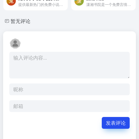
提供最新热门的免费小说，玄幻小说、网游小说、言情小说、穿越小说、都市小说免费看。
潇湘书院是一个免费言情小说...
暂无评论
发表评论