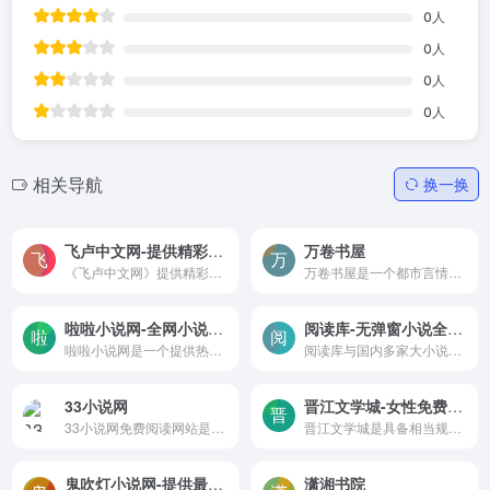
0
人
0
人
0
人
0
人
相关导航
换一换
飞卢中文网-提供精彩小说阅读,各种小说排行榜
万卷书屋
《飞卢中文网》提供精彩小说阅读,各种小说排行榜,免费好看的小说,官场经典小说,都市官场小说,官场都市小说,经典的官场小说,同人小说,综漫小说,玄幻小说,官场小说,都市小说,穿越小说,言情小说,武侠小说等小说在线阅读及txt下载,优秀小说尽在飞卢中文网.
万卷书屋是一个都市言情小说...
啦啦小说网-全网小说全文无弹窗免费阅读
阅读库-无弹窗小说全文免费阅读
啦啦小说网是一个提供热门网络小说更新和推荐的平台，每天最快更新热门网络小说最新章节。无论是言情小说、奇幻冒险还是令人心跳加速的悬疑推理，您都可以在这里找到。
阅读库与国内多家大小说站紧密合作，致力于为小说爱好者提供数量庞大且类型丰富的免费小说资源，涵盖言情、穿越、玄幻、校园、都市、武侠、网游等各种流行类别。无论您喜欢何种题材，阅读库都能满足您的阅读需求，确保您能找到想要的每一本小说！
33小说网
晋江文学城-女性免费网络文学阅读,包括原创言情小说,都市小说及衍生小说等小说
33小说网免费阅读网站是一个...
晋江文学城是具备相当规模女性网络文学原创基地。站内作品题材多样，包括原创言情小说、都市小说、奇幻小说、纯爱小说、百合小说、轻小说以及衍生小说等，已诞生出《花千骨》《知否？知否？应是绿肥红瘦》《何以笙箫默》等上百部热门影视剧作品。
鬼吹灯小说网-提供最新热门的免费小说，玄幻小说、网游小说、言情小说、穿越小说、都市小说免费看。
潇湘书院