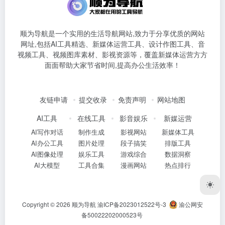
顺为导航是一个实用的生活导航网站,致力于分享优质的网站
网址,包括AI工具精选、新媒体运营工具、设计作图工具、音
视频工具、视频图库素材、影视资源等，覆盖新媒体运营方方
面面帮助大家节省时间,提高办公生活效率！
友链申请
提交收录
免责声明
网站地图
AI工具
在线工具
影音娱乐
新媒运营
AI写作对话
制作生成
影视网站
新媒体工具
AI办公工具
图片处理
段子搞笑
排版工具
AI图像处理
娱乐工具
游戏综合
数据洞察
AI大模型
工具合集
漫画网站
热点排行
Copyright © 2026
顺为导航
渝ICP备2023012522号-3
渝公网安
备50022202000523号