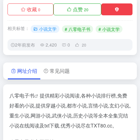
收藏
点赞
0
20
相关标签：
小说文学
# 八零电子书
# 小说文学
2年前发布
2,420
0
20
网址介绍
常见问题
八零电子书
提供精彩小说阅读,各种小说排行榜,免费
好看的小说,提供穿越小说,都市小说,言情小说,玄幻小说,
重生小说,网游小说,武侠小说,历史小说等全本全集完结
小说在线阅读及txt下载.优秀小说尽在TXT80.cc。