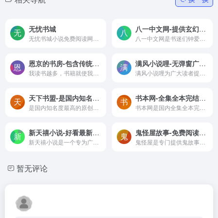
无忧书城
八一中文网-提供玄幻小说,言情小说,都市小说等好看的免费小说网
无忧书城小说免费阅读网站为...
八一中文网是书迷们钟爱的免费网络小说平台，致力于收录和推广最热门、最精彩的小说作品。无论您喜欢玄幻、都市、官场、乡村、仙侠、军事、网游、历史、总裁、军婚、耽美、同人还是综合类型的小说，这里都能满足您的阅读需求。
恩京的书房-包含传统文学/人文社科/经济/网络文学等类型书籍免费下载
满风小说哩-无弹窗广告的网络免费小说阅读网站
我读书越多，书籍就使我和世界越接近，生活对我也变得越加光明和有意义。恩京的书房包含了传统文学、人文社科、经济综合、生活百科、网络文学等类型书籍免费下载。
满风小说哩为广大读者提供了最好的小说阅读服务，全站小说免费阅读并且无弹窗，满风小说哩笔趣阁是最值得你收藏的小说阅读网站。
天下书盟-是国内知名度最高的原创小说阅读网站,提供最新更新好看的言情小说、玄幻小说、都市小说在线阅读,以及读者喜欢的小说排行榜前十名和各类精品小说专题,阅读正版原创小说尽在天下书盟！
书本网-全集全本完结TXT电子书免费下载,免费看完结电子书
是国内知名度最高的原创小说阅读网站,提供最新更新好看的言情小说、玄幻小说、都市小说在线阅读,以及读者喜欢的小说排行榜前十名和各类精品小说专题,阅读正版原创小说尽在天下书盟！
书本网是国内全集全本完结TXT电子书免费下载分享平台，大家可以把好看的完结电子书免费上传到这里，也可下载其他书友的全集txt小说，快来书本网分享你的优秀电子书吧！
新天禧小说-好看最新小说在线免费阅读
鬼怪屋故事-免费阅读短篇鬼故事,长篇鬼故事,校园鬼故事,真实灵异事件,鬼故事大全每日更新
新天禧小说是一个专为广大小说爱好者打造的在线小说阅读平台，网站汇聚了当下最热门、最受欢迎的网络小说资源。最新章节更新及时，各种类型的小说免费阅读！
鬼怪屋是专门提供鬼故事大全的网站。故事分类有短篇鬼故事、长篇鬼故事、校园鬼故事、医院鬼故事、民间鬼故事、家里鬼故事、真实灵异事件、有声鬼故事、鬼吹灯、盗墓笔记、茅山后裔等等。欢迎大家在线阅读各类鬼故事小说。
暂无评论