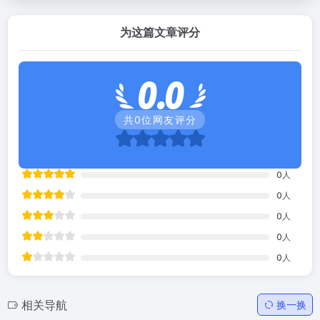
为这篇文章评分
0.0
共
0
位网友评分
0
人
0
人
0
人
0
人
0
人
相关导航
换一换