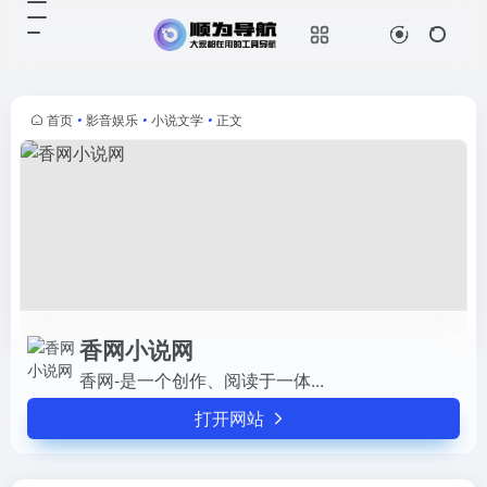
香网小说网
打开网站
香网-是一个创作、阅读于一体...
首页
•
影音娱乐
•
小说文学
•
正文
香网小说网
香网-是一个创作、阅读于一体...
打开网站