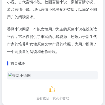
小说、古代言情小说、校园言情小说、穿越言情小说、
港台言情小说、现代言情小说等多种类型，以满足不同
用户的阅读需求。
香网小说网是一个以女性用户为主的原创小说在线阅读
平台，它不仅提供了丰富的小说资源，还致力于新生代
作家的培养和女性原创文学作品的挖掘，为用户提供了
一个高质量的阅读和创作环境。
首页截图
若有收获，就点个赞吧