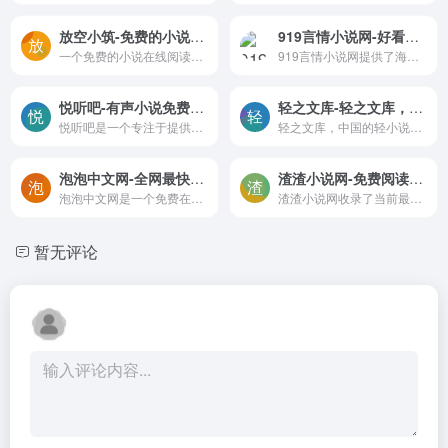
放空小筑-免费的小说在线阅读
919言情小说网-好看完本言情小说免费阅读
一个免费的小说在线阅读网站
919言情小说网提供了海量最新完本言情小说免费阅读。好看的现代言情、总裁豪门、古代言情、宫斗小说、穿越重生、校园青春、玄幻仙侠等应有尽有，是最值得你收藏的小说阅读网站。
悦听吧-有声小说免费分享平台
轻之文库-轻之文库，中国的轻小说文库。让我们在二次元的世界里一同创作有趣的故事！定期举办轻小说新人赏，提供APP下载。
悦听吧是一个专注于提供免费有声小说和音频内容分享的平台。在这里，您可以找到每天的精神食粮，随时随地享受听觉盛宴。
轻之文库，中国的轻小说文库。让我们在二次元的世界里一同创作有趣的故事！定期举办轻小说新人赏，提供APP下载。
泡泡中文网-全网最快更新小说阅读网
渣渣小说网-免费阅读最火热的网络小说，每天不定时更新，无广告无弹窗
泡泡中文网是一个免费在线阅读平台，里面汇集了当前最受欢迎的网络小说，免费提供高质量的小说章节供您阅读。无论您是寻找最新的连载作品，还是想重温经典之作，泡泡中文网都能满足您的需求。
渣渣小说网收录了当前最火热的网络小说,每天不定时更新热门小说免费小说,免费提供高质量小说的最新章节,是广大网络小说爱好者必备的小说阅读网。
暂无评论