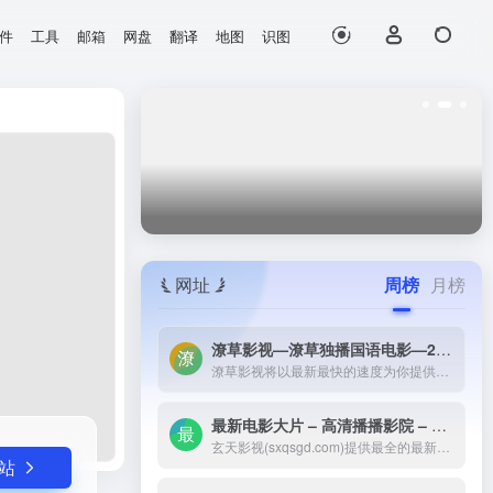
件
工具
邮箱
网盘
翻译
地图
识图
打开网站
网址
周榜
月榜
潦草影视—潦草独播国语电影—2023最新国语大片—免费国语潦草电影网-潦草影视将以最新最快的速度为你提供：最新电影电视剧的介绍和高速观看地址，好看的电影电视剧在线观看尽在潦草影视，为了更好的服务您，我们正在努力做最好的电影电视剧网站！
潦草影视将以最新最快的速度为你提供：最新电影电视剧的介绍和高速观看地址，好看的电影电视剧在线观看尽在潦草影视，为了更好的服务您，我们正在努力做最好的电影电视剧网站！
最新电影大片 – 高清播播影院 – 最新好看的电视剧免费在线观看 _ 玄天影视-玄天影视(sxqsgd.com)提供最全的最新电影大片，最热电视剧，韩国电视剧、香港TVB电视剧、韩剧、日剧、美剧、综艺、动漫的在线观看，无需下载任何播放器即可在线免费观看，每天第一时间更新，欢迎影迷到玄天
玄天影视(sxqsgd.com)提供最全的最新电影大片，最热电视剧，韩国电视剧、香港TVB电视剧、韩剧、日剧、美剧、综艺、动漫的在线观看，无需下载任何播放器即可在线免费观看，每天第一时间更新，欢迎影迷到玄天
站