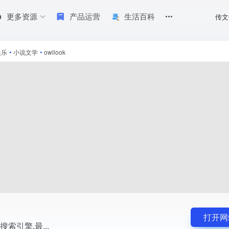
更多资源
产品运营
生活百科
传文
娱乐
•
小说文学
•
owllook
打开网
说搜索引擎,最...