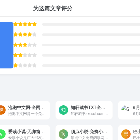
为这篇文章评分
泡泡中文网-全网最快更新小说阅读网
知轩藏书TXT全本小说下载
6
泡泡中文网是一个免费在线阅读平台，里面汇集了当前最受欢迎的网络小说，免费提供高质量的小说章节供您阅读。无论您是寻找最新的连载作品，还是想重温经典之作，泡泡中文网都能满足您的需求。
知轩藏书zxcsol.com主要提供精校TXT全本小说下载,主要包括穿越小说、都市小说、言情小说、玄幻小说等电子书,欢迎您时常光临！
爱读小说-无弹窗广告小说免费阅读
顶点小说-免费小说在线阅读，无弹窗广告小说TXT下载
巴
爱读小说是广大书友们的必备网站，它精选了当下最热门的网络小说，并且免费提供高质量的最新章节。网站通过先进的互联网搜索技术，实时聚合并更新网络上最受欢迎的小说作品，保证读者们能够第一时间获取到最新的内容。
顶点中文免费阅读网提供小说在线阅读，小说TXT下载，网站没有弹窗广告页面简洁。