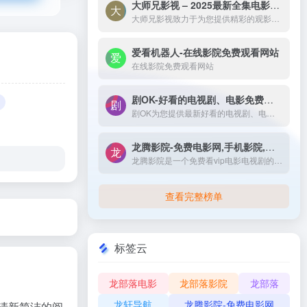
大师兄影视 – 2025最新全集电影电视剧_高清短剧视频免费在线观看-大师兄影视致力于为您提供精彩的观影选择，包括热门电影、电视剧、短剧、最新综艺节目和经典动漫。我们实时更新影片，确保您能享受最新、最全面的在线电影免费观看，更多高清资源尽在大师兄影院网。
大师兄影视致力于为您提供精彩的观影选择，包括热门电影、电视剧、短剧、最新综艺节目和经典动漫。我们实时更新影片，确保您能享受最新、最全面的在线电影免费观看，更多高清资源尽在大师兄影院网。
爱看机器人-在线影院免费观看网站
在线影院免费观看网站
剧OK-好看的电视剧、电影免费在线播放
剧OK为您提供最新好看的电视剧、电影免费在线播放，致力于给广大的互联网用户带来最丰富精彩影视内容,影视大全电视剧每日实时更新，影视大全专注打造精品电影网站！
龙腾影院-免费电影网,手机影院,高清影视大全-龙腾影院是一个免费看vip电影电视剧的网站，拥有海量、优质、高清电影和好看的电视剧，搞笑综艺及新番动漫，无须会员即可无广告观看全网影视作品，看电影来龙腾影院准没错。
龙腾影院是一个免费看vip电影电视剧的网站，拥有海量、优质、高清电影和好看的电视剧，搞笑综艺及新番动漫，无须会员即可无广告观看全网影视作品，看电影来龙腾影院准没错。
查看完整榜单
标签云
龙部落电影
龙部落影院
龙部落
龙轩导航
龙腾影院-免费电影网
最清新简洁的阅