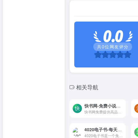
0.0
共
0
位网友评分
相关导航
快书网-免费小说最新章节在线阅读
快书网免费提供高品质的网络小说最新章节。作为广大网络小说爱好者的必备阅读网站，我们致力于为读者提供丰富多彩的阅读体验。在这里，您可以尽情畅游于各种精彩纷呈的小说世界，无论是奇幻、冒险、悬疑还是言情，我们都能满足您的阅读需求。
4020电子书-每天更新txt小说电子书免费下载
4020电子书是一个免费的电子书下载平台，旨在为读者提供最新和经典的小说资源。网站每天更新大量txt格式的小说电子书，支持在线阅读和免费下载。