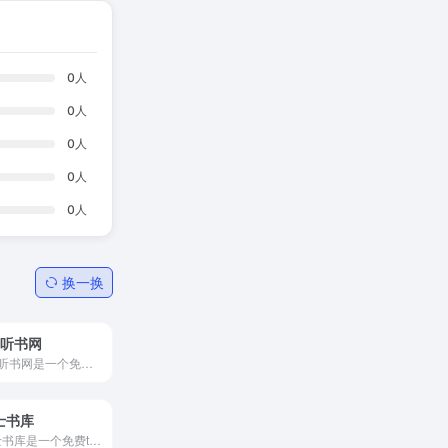
0
人
0
人
0
人
0
人
0
人
换一换
月听书网
6月听书网是一个免费的在线听...
士书库
巴士书库是一个免费txt小说全...