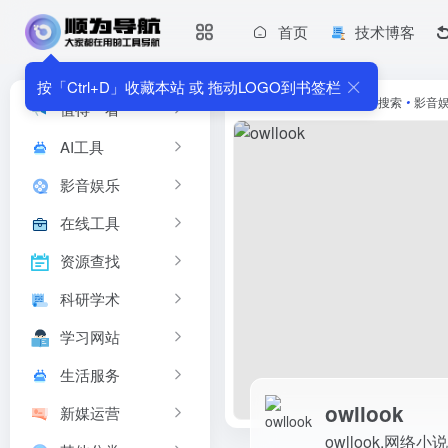
首页
技术博客
owllook
owllook,网络小说搜索引擎,最...
按「Ctrl+D」收藏本站 或 拖动LOGO到书签栏
首页
•
生活服务
•
书籍搜索
•
影音
值得一看
AI工具
影音娱乐
在线工具
资源查找
科研学术
学习网站
生活服务
owllook
新媒运营
owllook,网络小