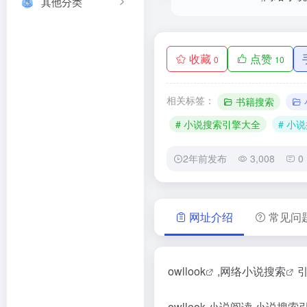
其他分类
收藏
点赞
0
10
相关标签：
书籍搜索
# 小说搜索引擎大全
# 小
2年前发布
3,008
0
网址介绍
常见问
owllook
,网络
小说搜索
owllook,小说阅读,
小说搜索