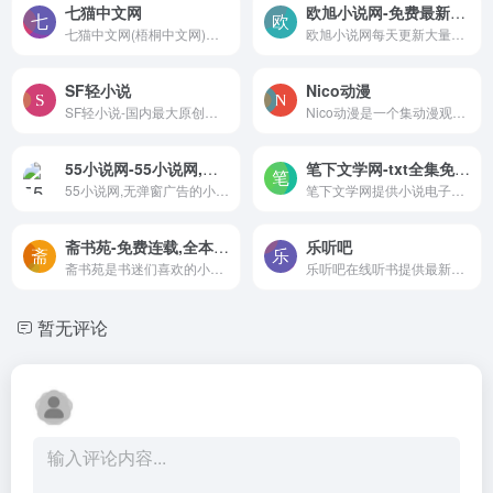
七猫中文网
欧旭小说网-免费最新全本小说在线阅读及下载
七猫中文网(梧桐中文网)聚集...
欧旭小说网每天更新大量最新小说和好看小说排行榜，灵异悬疑、都市言情、玄幻奇幻、历史军事等多种类型免费在线阅读。欧旭小说还提供txt格式的小说下载。
SF轻小说
Nico动漫
SF轻小说-国内最大原创轻小说...
Nico动漫是一个集动漫观看、...
55小说网-55小说网,无弹窗广告的小说网,每天更新大家最喜欢的免费小说,每天推荐几本最好看的小说,同时还提供最好看的TXT小说阅读!
笔下文学网-txt全集免费下载,txt下载，玄幻小说,言情小说在线阅读无弹窗
55小说网,无弹窗广告的小说网,每天更新大家最喜欢的免费小说,每天推荐几本最好看的小说,同时还提供最好看的TXT小说阅读!
笔下文学网提供小说电子书下载,txt全集免费下载,txt下载。笔下文学网提供玄幻小说,言情小说在线阅读无弹窗。力做国内最好的全本小说阅读网与免费的全本小说TXT下载的网站。
斋书苑-免费连载,全本小说在线阅读,好看小说推荐
乐听吧
斋书苑是书迷们喜欢的小说网,热门小说为你提供免费阅读,而且24小时不间断更新最新章节,txt免费下载,斋书苑官网。
乐听吧在线听书提供最新最全...
暂无评论