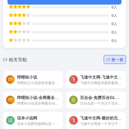
0
人
0
人
0
人
0
人
0
人
相关导航
换一换
哔哩轻小说
飞速中文网-飞速中文网提供最新最热网络小说，最新章节阅读，全文阅读，免费阅读
哔哩轻之小说是收录最全更新...
飞速中文网提供最新最热网络小说，最新章节阅读，全文阅读，免费阅读
哔哩轻小说-全网最全动漫sf轻小说网站，各类轻小说在线阅读
百合会-免费百合GL小说在线阅读和推荐
哔哩轻小说是全网最全动漫sf轻小说网站，各类轻小说在线阅读。
百合会是一个专注于百合小说、漫画及其他百合向作品的交流与创作平台。无论您喜欢的是校园甜宠、都市浪漫、玄幻冒险、武侠江湖、穿越奇遇、种田生活，还是二次元与三次元同人作品，百合会都能满足您的需求。
话本小说网
飞速中文网-最好的无广告小说阅读网
话本小说网页版网站是一个首...
飞速中文网是一个专注于提供最新最热网络小说的在线平台，为用户提供最新章节的阅读和全文的免费阅读服务。在飞速中文网，您可以方便地找到最新的网络小说，并即刻开始阅读最新的章节。