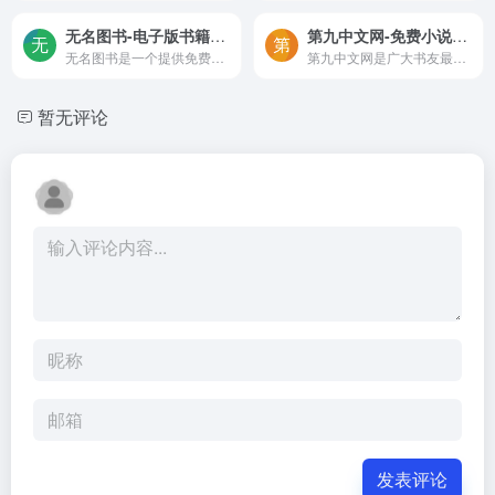
无名图书-电子版书籍免费下载,PDF图书资源下载网站
第九中文网-免费小说爱好者必备的小说阅读网
无名图书是一个提供免费电子书下载的在线网站，可媲美Zlibrary的电子书资源分享平台，网站收录了海量电子书资源，涉及理工科、美食旅游、政治、计算机、设计、生物、天文等多种领域。能够轻松搜索到自己想要的电子书并提供相关的下载服务，电子书支持PDF、EPUB、MOBI等格式，使用无需注册登录，网站界面UI简洁，电子书搜索支持书名、作者和ISBN。
第九中文网是广大书友最值得收藏的免费小说阅读网站，我们致力于收录当前最热门的免费小说，并免费提供高质量的小说最新章节。是广大免费小说爱好者的必备之选。
暂无评论
发表评论