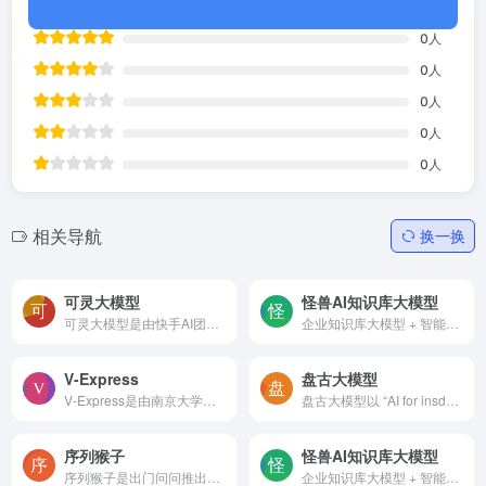
0
人
0
人
0
人
0
人
0
人
相关导航
换一换
可灵大模型
怪兽AI知识库大模型
可灵大模型是由快手AI团队自...
企业知识库大模型 + 智能的AI问答机器人，零代码搭建企业知识库平台，团队多人协同与权限管理，智能回复。
V-Express
盘古大模型
V-Express是由南京大学和腾讯AI实验室共同开发的一项技术，旨在通过参考图像、音频和一系列V-Kps图像来生成说话的头像视频。这项技术可以根据不同的信号，如声音、姿势、图像参考...
盘古大模型以 “AI for insdus...
序列猴子
怪兽AI知识库大模型
序列猴子是出门问问推出的一...
企业知识库大模型 + 智能的AI...