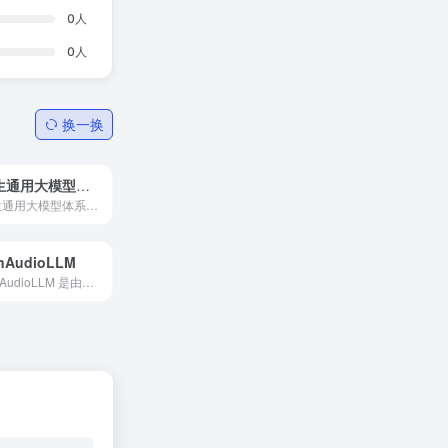
0
人
0
人
换一换
书生通用大模型体系
书生通用大模型体系，定义任...
nAudioLLM
FunAudioLLM 是由阿里巴巴通义团队开发的旨在增强人类与大型语言模型（LLMs）之间的自然语音交互的框架。其核心包括两个创新模型：SenseVoice 和 CosyVoice。SenseVoice 提供高精...