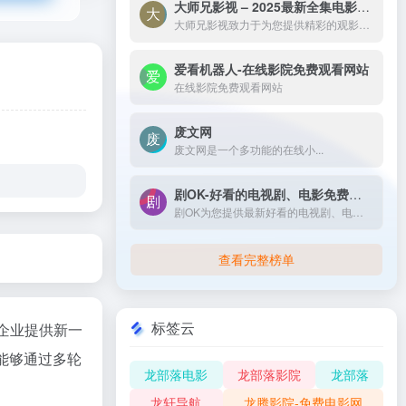
大师兄影视 – 2025最新全集电影电视剧_高清短剧视频免费在线观看-大师兄影视致力于为您提供精彩的观影选择，包括热门电影、电视剧、短剧、最新综艺节目和经典动漫。我们实时更新影片，确保您能享受最新、最全面的在线电影免费观看，更多高清资源尽在大师兄影院网。
大师兄影视致力于为您提供精彩的观影选择，包括热门电影、电视剧、短剧、最新综艺节目和经典动漫。我们实时更新影片，确保您能享受最新、最全面的在线电影免费观看，更多高清资源尽在大师兄影院网。
爱看机器人-在线影院免费观看网站
在线影院免费观看网站
废文网
废文网是一个多功能的在线小...
剧OK-好看的电视剧、电影免费在线播放
剧OK为您提供最新好看的电视剧、电影免费在线播放，致力于给广大的互联网用户带来最丰富精彩影视内容,影视大全电视剧每日实时更新，影视大全专注打造精品电影网站！
查看完整榜单
标签云
企业提供新一
能够通过多轮
龙部落电影
龙部落影院
龙部落
龙轩导航
龙腾影院-免费电影网