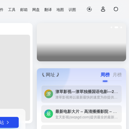
件
工具
邮箱
网盘
翻译
地图
识图
打开网站
网址
周榜
月榜
潦草影视—潦草独播国语电影—2023最新国语大片—免费国语潦草电影网-潦草影视将以最新最快的速度为你提供：最新电影电视剧的介绍和高速观看地址，好看的电影电视剧在线观看尽在潦草影视，为了更好的服务您，我们正在努力做最好的电影电视剧网站！
潦草影视将以最新最快的速度为你提供：最新电影电视剧的介绍和高速观看地址，好看的电影电视剧在线观看尽在潦草影视，为了更好的服务您，我们正在努力做最好的电影电视剧网站！
最新电影大片 – 高清播播影院 – 最新好看的电视剧免费在线观看 _ 玄天影视-玄天影视(sxqsgd.com)提供最全的最新电影大片，最热电视剧，韩国电视剧、香港TVB电视剧、韩剧、日剧、美剧、综艺、动漫的在线观看，无需下载任何播放器即可在线免费观看，每天第一时间更新，欢迎影迷到玄天
玄天影视(sxqsgd.com)提供最全的最新电影大片，最热电视剧，韩国电视剧、香港TVB电视剧、韩剧、日剧、美剧、综艺、动漫的在线观看，无需下载任何播放器即可在线免费观看，每天第一时间更新，欢迎影迷到玄天
站