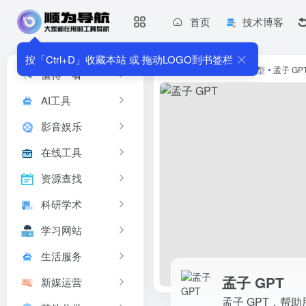
首页
技术博客
孟子 GPT
孟子 GPT，帮助用户完成特定...
按「Ctrl+D」收藏本站 或 拖动LOGO到书签栏
首页
•
AI工具
•
AI大模型
•
孟子 GP
值得一看
AI工具
影音娱乐
在线工具
资源查找
科研学术
学习网站
生活服务
孟子 GPT
新媒运营
孟子 GPT，帮助