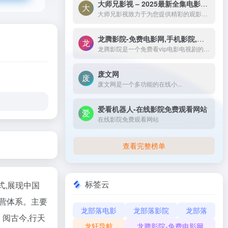
大师兄影视 – 2025最新全集电影电视剧_高清短剧视频免费在线观看-大师兄影视致力于为您提供精彩的观影选择，包括热门电影、电视剧、短剧、最新综艺节目和经典动漫。我们实时更新影片，确保您能享受最新、最全面的在线电影免费观看，更多高清资源尽在大师兄影院网。
大师兄影视致力于为您提供精彩的观影选择，包括热门电影、电视剧、短剧、最新综艺节目和经典动漫。我们实时更新影片，确保您能享受最新、最全面的在线电影免费观看，更多高清资源尽在大师兄影院网。
龙腾影院-免费电影网,手机影院,高清影视大全-龙腾影院是一个免费看vip电影电视剧的网站，拥有海量、优质、高清电影和好看的电视剧，搞笑综艺及新番动漫，无须会员即可无广告观看全网影视作品，看电影来龙腾影院准没错。
龙腾影院是一个免费看vip电影电视剧的网站，拥有海量、优质、高清电影和好看的电视剧，搞笑综艺及新番动漫，无须会员即可无广告观看全网影视作品，看电影来龙腾影院准没错。
废文网
废文网是一个多功能的在线小...
爱看机器人-在线影院免费观看网站
在线影院免费观看网站
查看完整榜单
标签云
式,展现中国
营体系。主要
龙部落电影
龙部落影院
龙部落
阅古今,行天
龙轩导航
龙腾影院-免费电影网