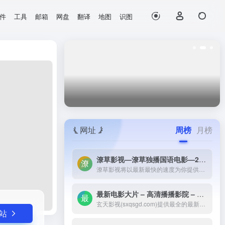
件
工具
邮箱
网盘
翻译
地图
识图
打开网站
网址
周榜
月榜
潦草影视—潦草独播国语电影—2023最新国语大片—免费国语潦草电影网-潦草影视将以最新最快的速度为你提供：最新电影电视剧的介绍和高速观看地址，好看的电影电视剧在线观看尽在潦草影视，为了更好的服务您，我们正在努力做最好的电影电视剧网站！
潦草影视将以最新最快的速度为你提供：最新电影电视剧的介绍和高速观看地址，好看的电影电视剧在线观看尽在潦草影视，为了更好的服务您，我们正在努力做最好的电影电视剧网站！
最新电影大片 – 高清播播影院 – 最新好看的电视剧免费在线观看 _ 玄天影视-玄天影视(sxqsgd.com)提供最全的最新电影大片，最热电视剧，韩国电视剧、香港TVB电视剧、韩剧、日剧、美剧、综艺、动漫的在线观看，无需下载任何播放器即可在线免费观看，每天第一时间更新，欢迎影迷到玄天
玄天影视(sxqsgd.com)提供最全的最新电影大片，最热电视剧，韩国电视剧、香港TVB电视剧、韩剧、日剧、美剧、综艺、动漫的在线观看，无需下载任何播放器即可在线免费观看，每天第一时间更新，欢迎影迷到玄天
站