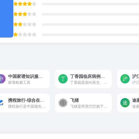
中国家谱知识服务平台-家谱检索工具
丁香园临床病例数据库
家谱检索工具
丁香园是面向医生、医疗机构、医药从业者以及生命科学领域人士的专业性社会化网络
携程旅行-综合在线旅游服务平台
飞猪
途
携程旅行是中国领先的综合性在线旅游服务平台，创立于1999年，致力于为用户提供酒店预订、机票查询、火车票购买、旅游度假、商旅管理等一站式旅行服务。作为中国最大的在线旅行社（OTA），携程业务覆盖全球200多个国家和地区，为数亿用户提供便捷、可靠的旅行解决方案。 携程的主要功能包括酒店预订、机票购买、火车票预订、旅游度假产品、用车服务、门票预订、攻略查询等。酒店预订是携程的核心业务之一，平台与全球数百万家酒店建立了合作关系，用户可以搜索和预订从经济型到豪华型的各类酒店，享受最优惠的价格和灵活的取消政策。机票购买功能支持国内外航线的查询和预订，提供多种舱位选择和组合方案，帮助用户找到最适合的航班。火车票预订功能覆盖全国铁路网络，用户可以方便地查询车次、购票和改签。旅游度假产品包括跟团游、自由行、邮轮、签证、保险等，满足用户多样化的旅行需求。 平台的核心产品品类包括住宿预订、交通票务、旅游度假、商旅管理、用车服务、当地玩乐等。住宿预订不仅涵盖传统酒店，还包括民宿、公寓、青旅等多种住宿形式，为用户提供丰富的选择。交通票务除了机票和火车票，还提供汽车票、船票等预订服务。旅游度假产品线丰富，包括国内游、出境游、周边游、主题游（如亲子游、蜜月游、摄影游）等，满足不同用户的需求。商旅管理是携程的重要业务板块，为企业客户提供差旅预订、费用管理、数据分析等一站式商旅解决方案。用车服务包括接送机、专车、租车等，为用户的出行提供便利。当地玩乐产品涵盖景点门票、一日游、美食体验、娱乐活动等，帮助用户更好地探索目的地。 携程的核心优势在于其强大的资源整合能力和完善的服务体系。平台与全球众多航空公司、酒店集团、旅游局、景区等建立了深度合作关系，能够为用户提供丰富的产品选择和优惠价格。携程的技术实力雄厚，通过大数据和AI技术，为用户提供个性化的推荐和智能化的搜索体验。平台的客户服务体系完善，提供24小时在线客服、电话客服和紧急支援，确保用户在旅行中遇到问题能够及时得到帮助。携程还建立了完善的用户评价体系，用户可以查看真实的酒店评价、航班评价和旅游产品评价，为决策提供参考。平台的积分和会员体系也是一大亮点，用户通过消费可以积累积分，兑换优惠券、升级会员等级，享受更多权益。 在延伸业务方面，携程推出了携程金融服务，包括旅游分期、消费贷款等，降低用户的旅行门槛。平台还投资了多家旅游相关企业，构建了完整的旅游生态圈。携程旗下拥有去哪儿网、天巡（Skyscanner）、Trip.com等多个品牌，覆盖不同的用户群体和市场。通过移动应用、PC网站、小程序等多渠道布局，携程为用户提供了无缝的旅行预订和管理体验，成为中国乃至全球用户出行的首选平台之一。
飞猪是阿里巴巴旗下的综合性...