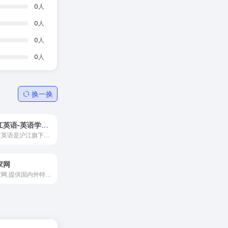
0
人
0
人
0
人
0
人
换一换
沪江英语-英语学习资讯网站_免费英语学习网站
沪江英语是沪江旗下英语学习资讯网站，是国内最具有亲和力的英语学习网站之一，专注于打造人气的英语学习交流互动网站，为全国数千万英语学习者提供专业服务。
家网
途家网,提供国内外特色民宿、...