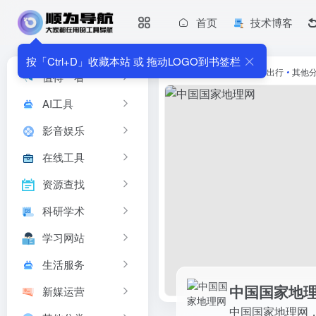
首页
技术博客
中国国家地理网
中国国家地理网，中国国家地...
按「Ctrl+D」收藏本站 或 拖动LOGO到书签栏
首页
•
生活服务
•
旅游出行
•
其他
值得一看
AI工具
影音娱乐
在线工具
资源查找
科研学术
学习网站
生活服务
中国国家地
新媒运营
中国国家地理网，