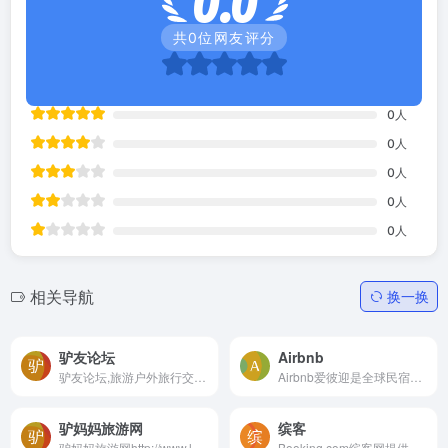
0.0
共
0
位网友评分
0
人
0
人
0
人
0
人
0
人
相关导航
换一换
驴友论坛
Airbnb
驴友论坛,旅游户外旅行交流网...
Airbnb爱彼迎是全球民宿短租...
驴妈妈旅游网
缤客
驴妈妈旅游网http://www.lvma...
Booking.com缤客网提供全世界...